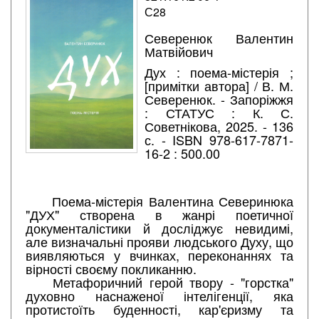
С28
Северенюк Валентин
Матвійович
Дух : поема-містерія ;
[примітки автора] / В. М.
Северенюк. - Запоріжжя
: СТАТУС : К. С.
Советнікова, 2025. - 136
с. - ISBN 978-617-7871-
16-2 : 500.00
Поема-містерія Валентина Северинюка
"ДУХ" створена в жанрі поетичної
документалістики й досліджує невидимі,
але визначальні прояви людського Духу, що
виявляються у вчинках, переконаннях та
вірності своєму покликанню.
Метафоричний герой твору - "горстка"
духовно наснаженої інтелігенції, яка
протистоїть буденності, кар'єризму та