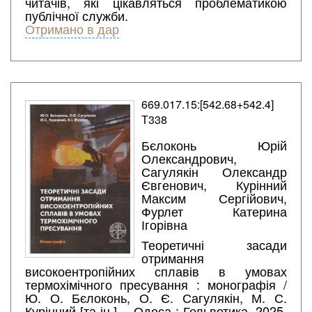
читачів, які цікавляться проблематикою
публічної служби.
Отримано в дар
669.017.15:[542.68+542.4]
Т338
Бєлоконь Юрій
Олександрович,
Сагулякін Олександр
Євгенович, Курінний
Максим Сергійович,
Фурлет Катерина
Ігорівна
Теоретичні засади
отримання
високоентропійних сплавів в умовах
термохімічного пресування : монографія /
Ю. О. Бєлоконь, О. Є. Сагулякін, М. С.
Курінний [та ін.]. - Одеса : Гельветика, 2025.