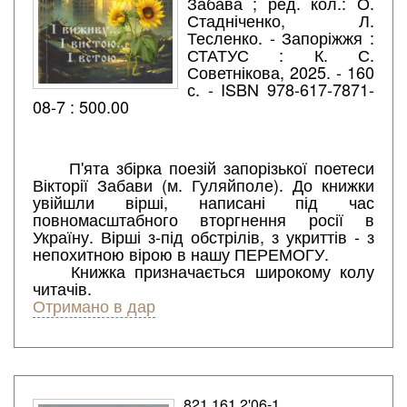
Забава ; ред. кол.: О.
Стадніченко, Л.
Тесленко. - Запоріжжя :
СТАТУС : К. С.
Советнікова, 2025. - 160
с. - ISBN 978-617-7871-
08-7 : 500.00
П'ята збірка поезій запорізької поетеси
Вікторії Забави (м. Гуляйполе). До книжки
увійшли вірші, написані під час
повномасштабного вторгнення росії в
Україну. Вірші з-під обстрілів, з укриттів - з
непохитною вірою в нашу ПЕРЕМОГУ.
Книжка призначається широкому колу
читачів.
Отримано в дар
821.161.2'06-1