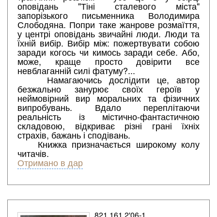
оповідань "Тіні сталевого міста"
запорізького письменника Володимира
Слободяна. Попри таке жанрове розмаїття,
у центрі оповідань звичайні люди. Люди та
їхній вибір. Вибір між: пожертвувати собою
заради когось чи кимось заради себе. Або,
може, краще просто довірити все
невблаганній силі фатуму?...
Намагаючись дослідити це, автор
безжально занурює своїх героїв у
неймовірний вир моральних та фізичних
випробувань. Вдало переплітаючи
реальність із містично-фантастичною
складовою, відкриває різні грані їхніх
страхів, бажань і сподівань.
Книжка призначається широкому колу
читачів.
Отримано в дар
821.161.2'06-1