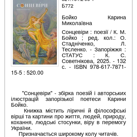
Б772
Бойко Карина
Миколаївна
Сонцевіри : поезії / К. М.
Бойко ; ред. кол.: О.
Стадніченко, Л.
Тесленко. - Запоріжжя :
СТАТУС : К. С.
Советнікова, 2025. - 132
с. - ISBN 978-617-7871-
15-5 : 520.00
"Сонцевіри" - збірка поезій і авторських
ілюстрацій запорізької поетеси Карини
Бойко.
Книжка містить ліричні й філософські
вірші та картини про життя, людей, природу,
кохання, людські стосунки, віру в перемогу
України.
Призначається широкому колу читачів.