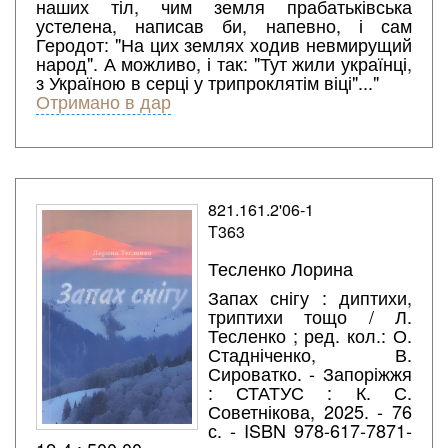
наших тіл, чим земля прабатьківська
устелена, написав би, напевно, і сам
Геродот: "На цих землях ходив невмирущий
народ". А можливо, і так: "Тут жили українці,
з Україною в серці у трипроклятім віці"..."
Отримано в дар
821.161.2'06-1
Т363
Тесленко Лорина
Запах снігу : диптихи,
триптихи тощо / Л.
Тесленко ; ред. кол.: О.
Стадніченко, В.
Сироватко. - Запоріжжя
: СТАТУС : К. С.
Советнікова, 2025. - 76
с. - ISBN 978-617-7871-