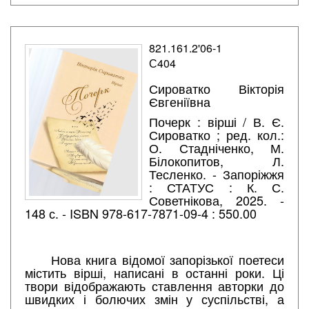
821.161.2'06-1
С404
Сироватко Вікторія
Євгеніївна
Почерк : вірші / В. Є.
Сироватко ; ред. кол.:
О. Стадніченко, М.
Білокопитов, Л.
Тесленко. - Запоріжжя
: СТАТУС : К. С.
Советнікова, 2025. -
148 с. - ISBN 978-617-7871-09-4 : 550.00
Нова книга відомої запорізької поетеси
містить вірші, написані в останні роки. Ці
твори відображають ставлення авторки до
швидких і болючих змін у суспільстві, а