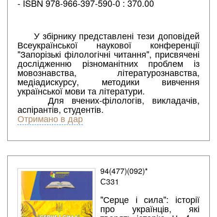
- ISBN 978-966-397-590-0 : 370.00
У збірнику представлені тези доповідей
Всеукраїнської наукової конференції
"Запорізькі філологічні читання", присвячені
дослідженню різноманітних проблем із
мовознавства, літературознавства,
медіадискурсу, методики вивчення
української мови та літератури.
Для вчених-філологів, викладачів,
аспірантів, студентів.
Отримано в дар
94(477)(092)*
С331
"Серце і сила": історії
про українців, які