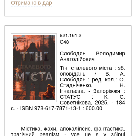
Отримано в дар
821.161.2
С48
Слободян Володимир
Анатолійович
Тіні сталевого міста : зб.
оповідань / В. А.
Слободян ; ред. кол.: О.
Стадніченко, Н.
Ігнатьєва. - Запоріжжя :
СТАТУС : К. С.
Советнікова, 2025. - 184
с. - ISBN 978-617-7871-13-1 : 600.00
Містика, жахи, апокаліпсис, фантастика,
трагічний реалізм - усе це є у збірці