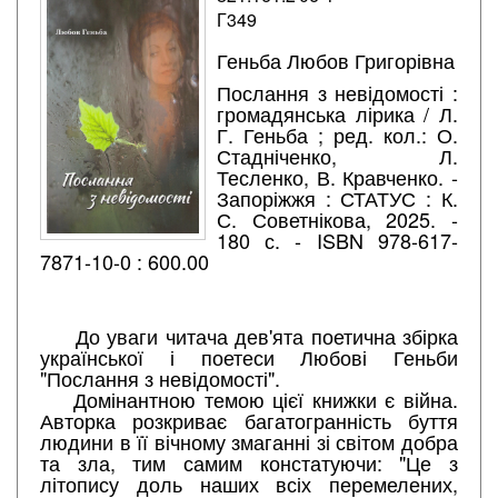
Г349
Геньба Любов Григорівна
Послання з невідомості :
громадянська лірика / Л.
Г. Геньба ; ред. кол.: О.
Стадніченко, Л.
Тесленко, В. Кравченко. -
Запоріжжя : СТАТУС : К.
С. Советнікова, 2025. -
180 с. - ISBN 978-617-
7871-10-0 : 600.00
До уваги читача дев'ята поетична збірка
української і поетеси Любові Геньби
"Послання з невідомості".
Домінантною темою цієї книжки є війна.
Авторка розкриває багатогранність буття
людини в її вічному змаганні зі світом добра
та зла, тим самим констатуючи: "Це з
літопису доль наших всіх перемелених,