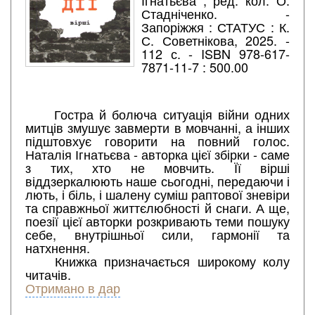
Ігнатьєва ; ред. кол. О.
Стадніченко. -
Запоріжжя : СТАТУС : К.
С. Советнікова, 2025. -
112 с. - ISBN 978-617-
7871-11-7 : 500.00
Гостра й болюча ситуація війни одних
митців змушує завмерти в мовчанні, а інших
підштовхує говорити на повний голос.
Наталія Ігнатьєва - авторка цієї збірки - саме
з тих, хто не мовчить. Її вірші
віддзеркалюють наше сьогодні, передаючи і
лють, і біль, і шалену суміш раптової зневіри
та справжньої життєлюбності й снаги. А ще,
поезії цієї авторки розкривають теми пошуку
себе, внутрішньої сили, гармонії та
натхнення.
Книжка призначається широкому колу
читачів.
Отримано в дар