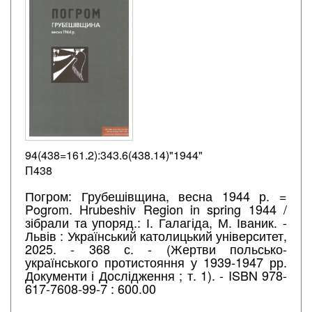
94(438=161.2):343.6(438.14)"1944"
П438
Погром: Грубешівщина, весна 1944 р. =
Pogrom. Hrubeshiv Region in spring 1944 /
зібрали та упоряд.: І. Галагіда, М. Іваник. -
Львів : Український католицький університет,
2025. - 368 с. - (Жертви польсько-
українського протистояння у 1939-1947 рр.
Документи і Дослідження ; т. 1). - ISBN 978-
617-7608-99-7 : 600.00