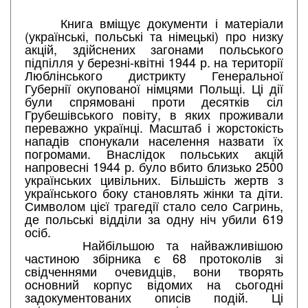
Книга вміщує документи і матеріали
(українські, польські та німецькі) про низку
акцій, здійснених загонами польського
підпілля у березні-квітні 1944 р. на території
Люблінського дистрикту Генеральної
Губернії окупованої німцями Польщі. Ці дії
були спрямовані проти десятків сіл
Грубешівського повіту, в яких проживали
переважно українці. Масштаб і жорстокість
нападів спонукали населення назвати їх
погромами. Внаслідок польських акцій
напровесні 1944 р. було вбито близько 2500
українських цивільних. Більшість жертв з
українського боку становлять жінки та діти.
Символом цієї трагедії стало село Сагринь,
де польські відділи за одну ніч убили 619
осіб.
Найбільшою та найважливішою
частиною збірника є 68 протоколів зі
свідченнями очевидців, вони творять
основний корпус відомих на сьогодні
задокументованих описів подій. Ці