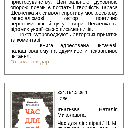
пристосуванству. Центральною духовною
опорою поеми є постать і творчість Тараса
Шевченка як символ спротиву московському
імперіалізмові. Автор поетично
переосмислює й цитує твори Шевченка та
відомих українських письменників.
Текст супроводжують авторські примітки
та коментарі.
Книга адресована читачеві,
налаштованому на вдумливе й неквапливе
читання.
Отримано в дар
821.161.2'06-1
І-266
Ігнатьєва Наталія
Миколаївна
Час для дії : вірші / Н. М.