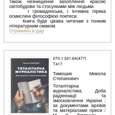
також незнищенне захоплення красою
світобудови та стосунками між людьми.
І громадянська, і інтимна лірика
осмислені філософією поетеси.
Книга буде цікава читачам з тонким
літературним смаком.
Отримано в дар
070.1:321.64(477)
Т417
Тимошик Микола
Степанович
Тоталітарна
журналістика. Доба
радянізації та
змосковлення України :
за документами архівів
та матеріалами преси /
М. С. Тимошик. -