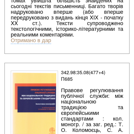
томах увійшла більшість знайдених на
сьогодні текстів письменниці. Багато творів
надруковано вперше (або вперше
передруковано з видань кінця XIX - початку
XX ст.). Тексти супроводжено
текстологічними, історико-літературними та
реальними коментарями.
Отримано в дар
342.98:35.08(477+4)
П685
Правове регулювання
публічної служби: між
національною
традицією та
європейськими
стандартами : кол.
моногр. / за заг. ред.: Т.
О. Коломоєць, С. А.