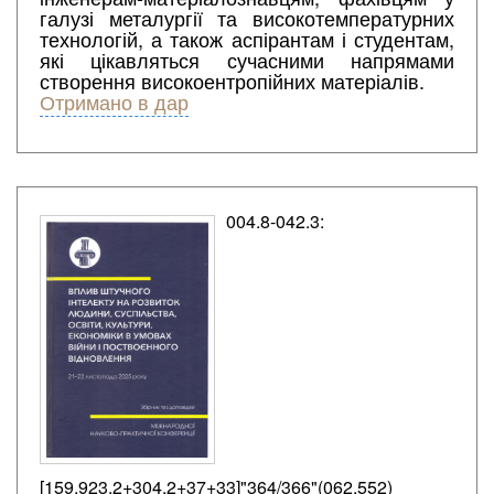
галузі металургії та високотемпературних
технологій, а також аспірантам і студентам,
які цікавляться сучасними напрямами
створення високоентропійних матеріалів.
Отримано в дар
004.8-042.3:
[159.923.2+304.2+37+33]"364/366"(062.552)