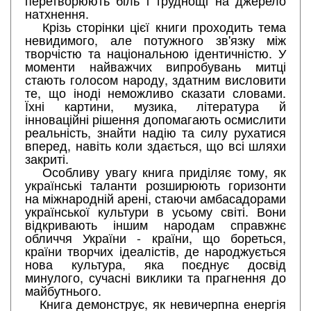
перетворюють біль і труднощі на джерело
натхнення.
Крізь сторінки цієї книги проходить тема
невидимого, але потужного зв'язку між
творчістю та національною ідентичністю. У
моменти найважчих випробувань митці
стають голосом народу, здатним висловити
те, що іноді неможливо сказати словами.
Їхні картини, музика, література й
інноваційні рішення допомагають осмислити
реальність, знайти надію та силу рухатися
вперед, навіть коли здається, що всі шляхи
закриті.
Особливу увагу книга приділяє тому, як
українські таланти розширюють горизонти
на міжнародній арені, стаючи амбасадорами
української культури в усьому світі. Вони
відкривають іншим народам справжнє
обличчя України - країни, що бореться,
країни творчих ідеалістів, де народжується
нова культура, яка поєднує досвід
минулого, сучасні виклики та прагнення до
майбутнього.
Книга демонструє, як невичерпна енергія