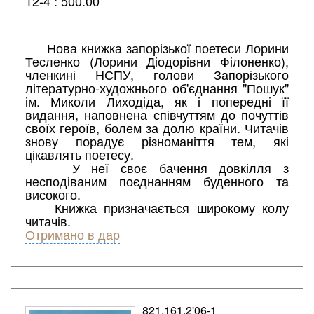
12-4 : 500.00
Нова книжка запорізької поетеси Лорини
Тесленко (Лорини Діодорівни Філоненко),
членкині НСПУ, голови Запорізького
літературно-художнього об'єднання "Пошук"
ім. Миколи Лиходіда, як і попередні її
видання, наповнена співчуттям до почуттів
своїх героїв, болем за долю країни. Читачів
знову порадує різноманіття тем, які
цікавлять поетесу.
У неї своє бачення довкілля з
несподіваним поєднанням буденного та
високого.
Книжка призначається широкому колу
читачів.
Отримано в дар
821.161.2'06-1