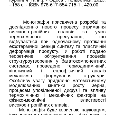
- 158 с. - ISBN 978-617-554-715-1 : 420.00
Монографія присвячена розробці та
дослідженню нового процесу отримання
високоентропійних сплавів за умов
термохімічного пресування, що
відбувається при одночасному протіканні
екзотермічної реакції синтезу та пластичній
деформації продукту. У роботі подано
теоретичне обгрунтування процесів
структуроутворення у багатокомпонентних
системах, проведено термодинамічний,
кінетичний і теплофізичний аналіз
механізмів формування структури.
Особливу увагу приділено математичному
моделюванню кінетики росту зерна,
процесам уповільненої дифузії та впливу
термохімічних і механічних факторів на
фізико-механічні властивості
високоентропійних сплавів.
Монографія буде корисною науковцям,
інженерам-матеріалознавцям, фахівцям у