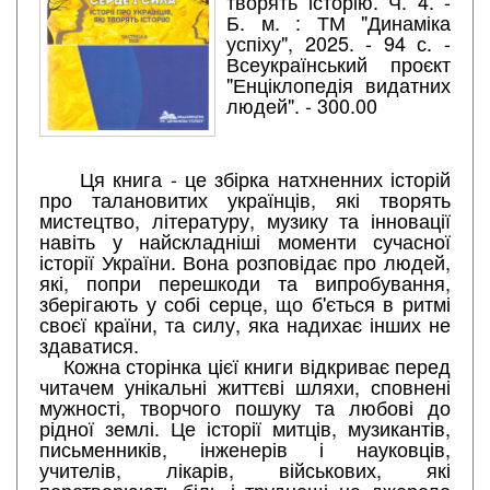
творять історію. Ч. 4. -
Б. м. : ТМ "Динаміка
успіху", 2025. - 94 с. -
Всеукраїнський проєкт
"Енціклопедія видатних
людей". - 300.00
Ця книга - це збірка натхненних історій
про талановитих українців, які творять
мистецтво, літературу, музику та інновації
навіть у найскладніші моменти сучасної
історії України. Вона розповідає про людей,
які, попри перешкоди та випробування,
зберігають у собі серце, що б'ється в ритмі
своєї країни, та силу, яка надихає інших не
здаватися.
Кожна сторінка цієї книги відкриває перед
читачем унікальні життєві шляхи, сповнені
мужності, творчого пошуку та любові до
рідної землі. Це історії митців, музикантів,
письменників, інженерів і науковців,
учителів, лікарів, військових, які