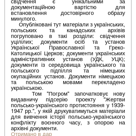
свідчення є унікальними за
документаційною вартістю для
встановлення достовірного образу
минулого.
Опубліковані тут матеріали з українських,
польських та канадських архівів
погруповано в такі розділи: свідчення
уцілілих; документи осіб та установ
Української Православної та Греко-
Католицької Церков; документи українських
адміністративних установ (УДК, УЦК);
документи із середовища українського та
польського підпілля та німецьких
окупаційних установ. Документи німецькою
та польською мовами перекладено
українською.
Том "Погром" започатковує нову
видавничу підсерію проекту "Жертви
польсько-українського протистояння у 1939-
1947 рр.", у якій друкуватимуться матеріали
для вивчення історії польсько-українського
конфлікту воєнного часу, з опорою на
архівні документи.
Отримано в дар