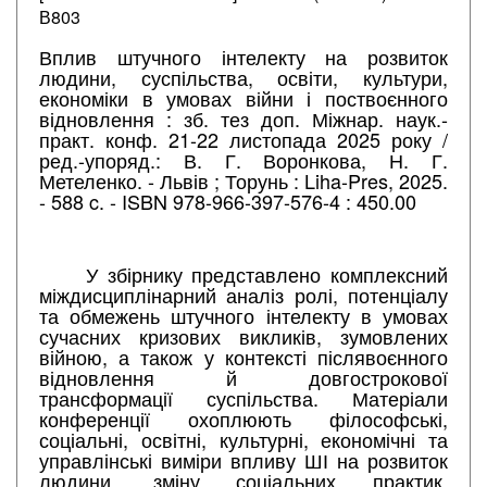
В803
Вплив штучного інтелекту на розвиток
людини, суспільства, освіти, культури,
економіки в умовах війни і поствоєнного
відновлення : зб. тез доп. Міжнар. наук.-
практ. конф. 21-22 листопада 2025 року /
ред.-упоряд.: В. Г. Воронкова, Н. Г.
Метеленко. - Львів ; Торунь : Liha-Pres, 2025.
- 588 c. - ISBN 978-966-397-576-4 : 450.00
У збірнику представлено комплексний
міждисциплінарний аналіз ролі, потенціалу
та обмежень штучного інтелекту в умовах
сучасних кризових викликів, зумовлених
війною, а також у контексті післявоєнного
відновлення й довгострокової
трансформації суспільства. Матеріали
конференції охоплюють філософські,
соціальні, освітні, культурні, економічні та
управлінські виміри впливу ШІ на розвиток
людини, зміну соціальних практик,