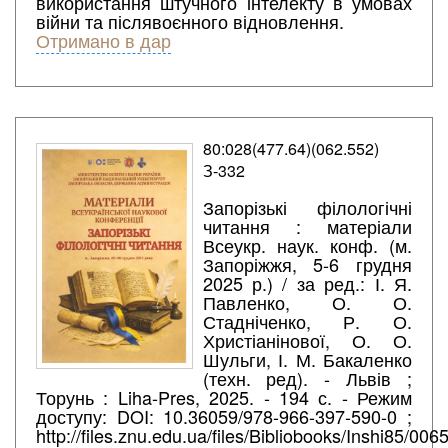
використання штучного інтелекту в умовах
війни та післявоєнного відновлення.
Отримано в дар
80:028(477.64)(062.552)
З-332
Запорізькі філологічні
читання : матеріали
Всеукр. наук. конф. (м.
Запоріжжя, 5-6 грудня
2025 р.) / за ред.: І. Я.
Павленко, О. О.
Стадніченко, Р. О.
Христіанінової, О. О.
Шульги, І. М. Бакаленко
(техн. ред). - Львів ;
Торунь : Liha-Pres, 2025. - 194 с. - Режим
доступу: DOI: 10.36059/978-966-397-590-0 ;
http://files.znu.edu.ua/files/Bibliobooks/Inshi85/006