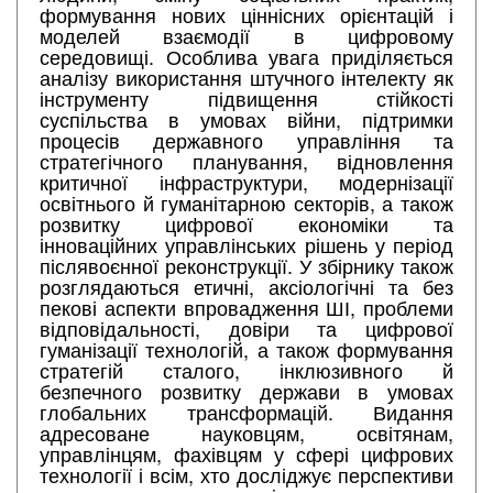
формування нових ціннісних орієнтацій і
моделей взаємодії в цифровому
середовищі. Особлива увага приділяється
аналізу використання штучного інтелекту як
інструменту підвищення стійкості
суспільства в умовах війни, підтримки
процесів державного управління та
стратегічного планування, відновлення
критичної інфраструктури, модернізації
освітнього й гуманітарною секторів, а також
розвитку цифрової економіки та
інноваційних управлінських рішень у період
післявоєнної реконструкції. У збірнику також
розглядаються етичні, аксіологічні та без
пекові аспекти впровадження ШІ, проблеми
відповідальності, довіри та цифрової
гуманізації технологій, а також формування
стратегій сталого, інклюзивного й
безпечного розвитку держави в умовах
глобальних трансформацій. Видання
адресоване науковцям, освітянам,
управлінцям, фахівцям у сфері цифрових
технології і всім, хто досліджує перспективи