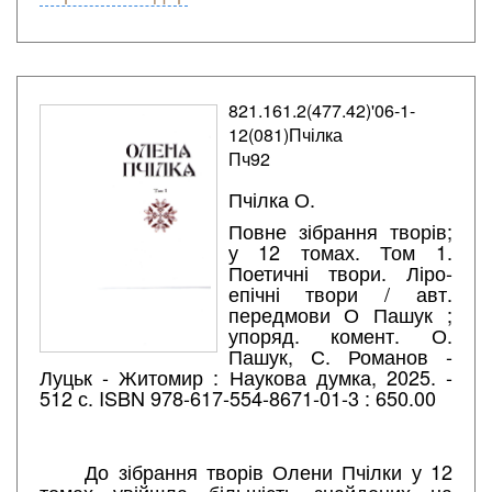
821.161.2(477.42)'06-1-
12(081)Пчілка
Пч92
Пчілка О.
Повне зібрання творів;
у 12 томах. Том 1.
Поетичні твори. Ліро-
епічні твори / авт.
передмови О Пашук ;
упоряд. комент. О.
Пашук, С. Романов -
Луцьк - Житомир : Наукова думка, 2025. -
512 с. ISBN 978-617-554-8671-01-3 : 650.00
До зібрання творів Олени Пчілки у 12