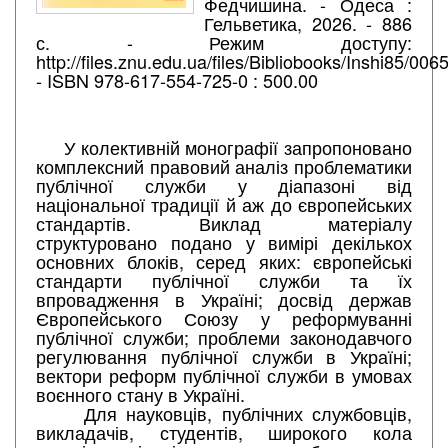
Федчишина. - Одеса :
Гельветика, 2026. - 886
с. - Режим доступу:
http://files.znu.edu.ua/files/Bibliobooks/Inshi85/006
- ISBN 978-617-554-725-0 : 500.00
У колективній монографії запропоновано
комплексний правовий аналіз проблематики
публічної служби у діапазоні від
національної традиції й аж до європейських
стандартів. Виклад матеріалу
структуровано подано у вимірі декількох
основних блоків, серед яких: європейські
стандарти публічної служби та їх
впровадження в Україні; досвід держав
Європейського Союзу у реформуванні
публічної служби; проблеми законодавчого
регулювання публічної служби в Україні;
вектори реформ публічної служби в умовах
воєнного стану в Україні.
Для науковців, публічних службовців,
викладачів, студентів, широкого кола