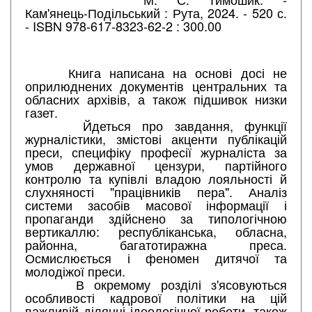
Кам'янець-Подільський : Рута, 2024. - 520 с.
- ISBN 978-617-8323-62-2 : 300.00
Книга написана на основі досі не
оприлюднених документів центральних та
обласних архівів, а також підшивок низки
газет.
Йдеться про завдання, функції
журналістики, змістові акценти публікацій
преси, специфіку професії журналіста за
умов державної цензури, партійного
контролю та купівлі владою лояльності й
слухняності "працівників пера". Аналіз
системи засобів масової інформації і
пропаганди здійснено за типологічною
вертикаллю: республіканська, обласна,
районна, багатотиражна преса.
Осмислюється і феномен дитячої та
молодіжої преси.
В окремому розділі з'ясовуються
особливості кадрової політики на цій
важливій ділянці ідеологічної роботи, також