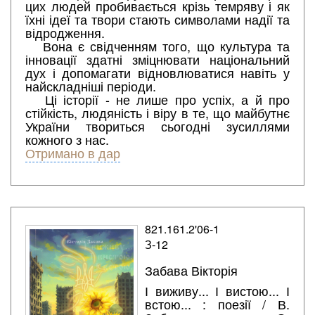
цих людей пробивається крізь темряву і як
їхні ідеї та твори стають символами надії та
відродження.
Вона є свідченням того, що культура та
інновації здатні зміцнювати національний
дух і допомагати відновлюватися навіть у
найскладніші періоди.
Ці історії - не лише про успіх, а й про
стійкість, людяність і віру в те, що майбутнє
України твориться сьогодні зусиллями
кожного з нас.
Отримано в дар
821.161.2'06-1
З-12
Забава Вікторія
І виживу... І вистою... І
встою... : поезії / В.