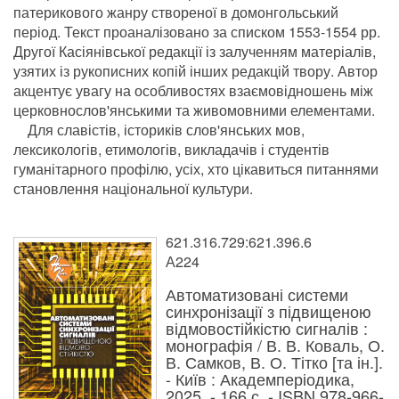
патерикового жанру створеної в домонгольський
період. Текст проаналізовано за списком 1553-1554 рр.
Другої Касіянівської редакції із залученням матеріалів,
узятих із рукописних копій інших редакцій твору. Автор
акцентує увагу на особливостях взаємовідношень між
церковнослов'янськими та живомовними елементами.
Для славістів, істориків слов'янських мов,
лексикологів, етимологів, викладачів і студентів
гуманітарного профілю, усіх, хто цікавиться питаннями
становлення національної культури.
621.316.729:621.396.6
А224
Автоматизовані системи
синхронізації з підвищеною
відмовостійкістю сигналів :
монографія / В. В. Коваль, О.
В. Самков, В. О. Тітко [та ін.].
- Київ : Академперіодика,
2025. - 166 с. - ISBN 978-966-