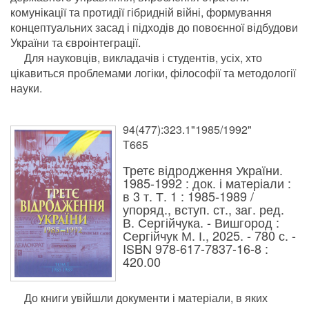
комунікації та протидії гібридній війні, формування
концептуальних засад і підходів до повоєнної відбудови
України та євроінтеграції.
Для науковців, викладачів і студентів, усіх, хто
цікавиться проблемами логіки, філософії та методології
науки.
94(477):323.1"1985/1992"
Т665
Третє відродження України.
1985-1992 : док. і матеріали :
в 3 т. Т. 1 : 1985-1989 /
упоряд., вступ. ст., заг. ред.
В. Сергійчука. - Вишгород :
Сергійчук М. І., 2025. - 780 с. -
ISBN 978-617-7837-16-8 :
420.00
До книги увійшли документи і матеріали, в яких