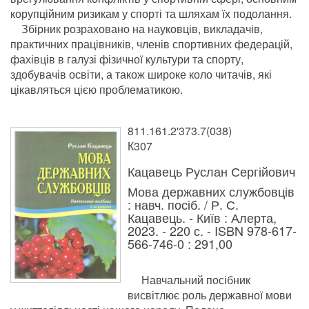
корупційним ризикам у спорті та шляхам їх подолання.
Збірник розраховано на науковців, викладачів,
практичних працівників, членів спортивних федерацій,
фахівців в галузі фізичної культури та спорту,
здобувачів освіти, а також широке коло читачів, які
цікавляться цією проблематикою.
811.161.2'373.7(038)
К307
Кацавець Руслан Сергійович
Мова державних службовців
: навч. посіб. / Р. С.
Кацавець. - Київ : Алерта,
2023. - 220 с. - ISBN 978-617-
566-746-0 : 291,00
Навчальний посібник
висвітлює роль державної мови