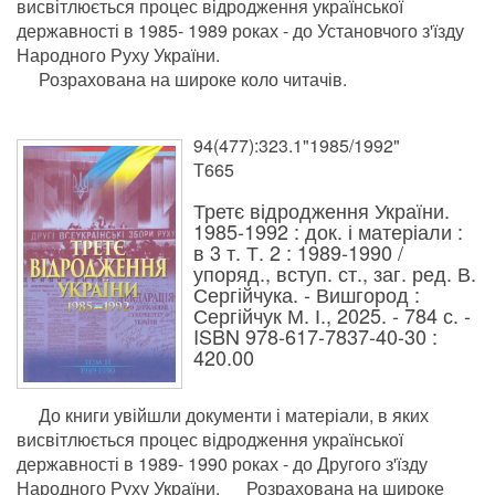
висвітлюється процес відродження української
державності в 1985- 1989 роках - до Установчого з'їзду
Народного Руху України.
Розрахована на широке коло читачів.
94(477):323.1"1985/1992"
Т665
Третє відродження України.
1985-1992 : док. і матеріали :
в 3 т. Т. 2 : 1989-1990 /
упоряд., вступ. ст., заг. ред. В.
Сергійчука. - Вишгород :
Сергійчук М. І., 2025. - 784 с. -
ISBN 978-617-7837-40-30 :
420.00
До книги увійшли документи і матеріали, в яких
висвітлюється процес відродження української
державності в 1989- 1990 роках - до Другого з'їзду
Народного Руху України. Розрахована на широке