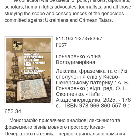
scholars, human rights advocates, journalists, and all those
studying the scope and consequences of the genocides
committed against Ukrainians and Crimean Tatars.
811.163.1-373+82-97
Г657
Гончаренко Аліна
Володимирівна
Лексика, фраземіка та стійкі
сполучення слів у Києво-
Печерському патерику / А. В.
Гончаренко ; відп. ред. О. І.
Скопненко. - Київ :
Академперіодика, 2025. - 178
с. - ISBN 978-966-360-557-9 :
653.34
Монографію присвячено аналізові лексичного та
фраземного рівнів мовного простору Києво-
Печерського патерика - першої оригінальної пам'ятки