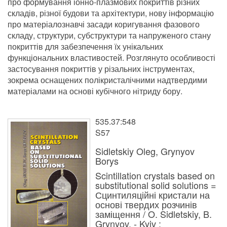
про формування іонно-плазмових покриттів різних
складів, різної будови та архітектури, нову інформацію
про матеріалознавчі засади коригування фазового
складу, структури, субструктури та напруженого стану
покриттів для забезпечення їх унікальних
функціональних властивостей. Розглянуто особливості
застосування покриттів у різальних інструментах,
зокрема оснащених полікристалічними надтвердими
матеріалами на основі кубічного нітриду бору.
535.37:548
S57
Sidletskiy Oleg, Grynyov
Borys
Scintillation crystals based on
substitutional solid solutions =
Сцинтиляційні кристали на
основі твердих розчинів
заміщення / O. Sidletskiy, B.
Grynyov. - Kyiv :