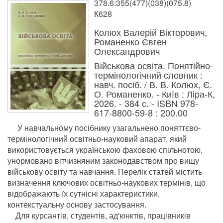
378.6:355(477)(038)(075.8)
К628
Колюх Валерій Вікторович,
Романенко Євген
Олександрович
Військова освіта. Понятійно-
термінологічний словник :
навч. посіб. / В. В. Колюх, Є.
О. Романенко. - Київ : Ліра-К,
2026. - 384 с. - ISBN 978-
617-8800-59-8 : 200.00
У навчальному посібнику узагальнено поняттєво-
термінологічний освітньо-науковий апарат, який
використовується українською фаховою спільнотою,
унормовано вітчизняним законодавством про вищу
військову освіту та навчання. Перелік статей містить
визначення ключових освітньо-наукових термінів, що
відображають їх сутнісні характеристики,
контекстуальну основу застосування.
Для курсантів, студентів, ад'юнктів, працівників