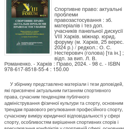
Спортивне право: актуальні
проблеми
правозастосування : зб.
матеріалів і тез доп.
учасників панельної дискусії
VIII Харків. міжнар. юрид.
форуму (м. Харків, 25 верес.
2024 р.) / редкол.: О. С.
Нестерович (голова) [та ін.] ;
відп. за вип. Л. В.
Романенко. - Харків : Право, 2024. - 98 с. - ISBN
978-617-8518-55-4 : 150.00
У збірнику представлено матеріали і тези доповідей,
які присвячені актуальним питанням спортивного
права, сучасним тенденціям публічного
адміністрування фізичної культури та спорту, основним
трендам правового регулювання професійного спорту,
сучасному виміру юридичної відповідальності у сфері
спорту, особливостям вирішення спортивних спорів і
врегулювання конфліктів у спортивній сфері, основним