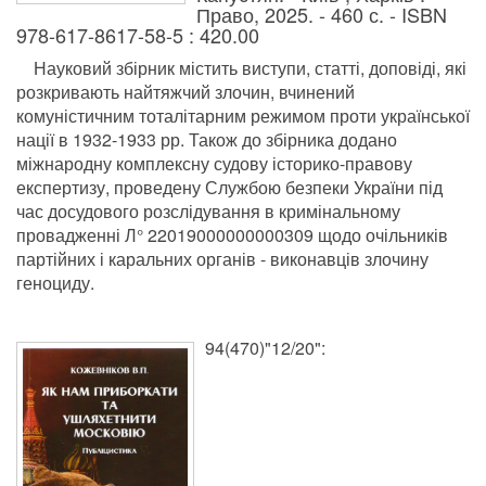
Право, 2025. - 460 с. - ISBN
978-617-8617-58-5 : 420.00
Науковий збірник містить виступи, статті, доповіді, які
розкривають найтяжчий злочин, вчинений
комуністичним тоталітарним режимом проти української
нації в 1932-1933 рр. Також до збірника додано
міжнародну комплексну судову історико-правову
експертизу, проведену Службою безпеки України під
час досудового розслідування в кримінальному
провадженні Л° 22019000000000309 щодо очільників
партійних і каральних органів - виконавців злочину
геноциду.
94(470)"12/20":