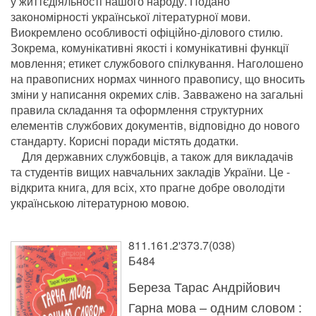
у життєдіяльності нашого народу. Подано
закономірності української літературної мови.
Виокремлено особливості офіційно-ділового стилю.
Зокрема, комунікативні якості і комунікативні функції
мовлення; етикет службового спілкування. Наголошено
на правописних нормах чинного правопису, що вносить
зміни у написання окремих слів. Завважено на загальні
правила складання та оформлення структурних
елементів службових документів, відповідно до нового
стандарту. Корисні поради містять додатки.
Для державних службовців, а також для викладачів
та студентів вищих навчальних закладів України. Це -
відкрита книга, для всіх, хто прагне добре оволодіти
українською літературною мовою.
811.161.2'373.7(038)
Б484
Береза Тарас Андрійович
Гарна мова – одним словом :