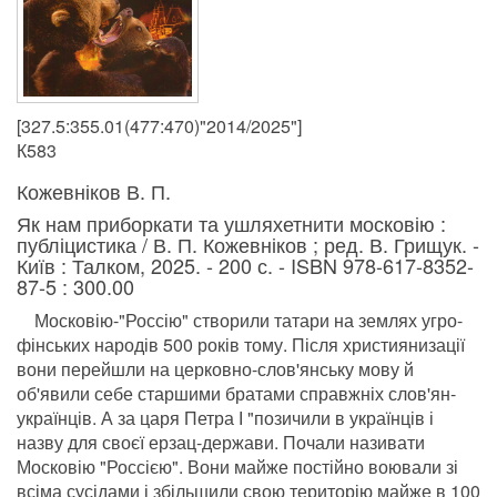
[327.5:355.01(477:470)"2014/2025"]
К583
Кожевніков В. П.
Як нам приборкати та ушляхетнити московію :
публіцистика / В. П. Кожевніков ; ред. В. Грищук. -
Київ : Талком, 2025. - 200 с. - ISBN 978-617-8352-
87-5 : 300.00
Московію-"Россію" створили татари на землях угро-
фінських народів 500 років тому. Після християнизації
вони перейшли на церковно-слов'янську мову й
об'явили себе старшими братами справжніх слов'ян-
українців. А за царя Петра І "позичили в українців і
назву для своєї ерзац-держави. Почали називати
Московію "Россією". Вони майже постійно воювали зі
всіма сусідами і збільшили свою територію майже в 100