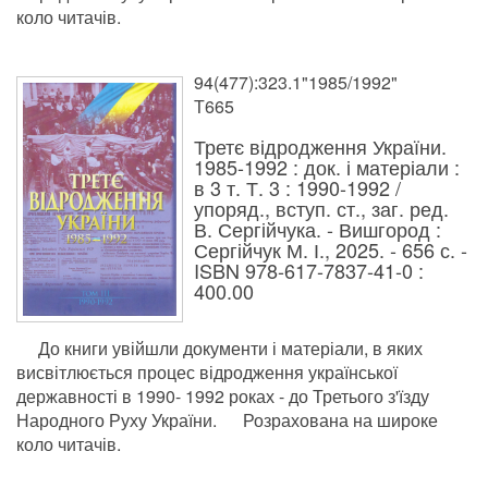
коло читачів.
94(477):323.1"1985/1992"
Т665
Третє відродження України.
1985-1992 : док. і матеріали :
в 3 т. Т. 3 : 1990-1992 /
упоряд., вступ. ст., заг. ред.
В. Сергійчука. - Вишгород :
Сергійчук М. І., 2025. - 656 с. -
ISBN 978-617-7837-41-0 :
400.00
До книги увійшли документи і матеріали, в яких
висвітлюється процес відродження української
державності в 1990- 1992 роках - до Третього з'їзду
Народного Руху України. Розрахована на широке
коло читачів.