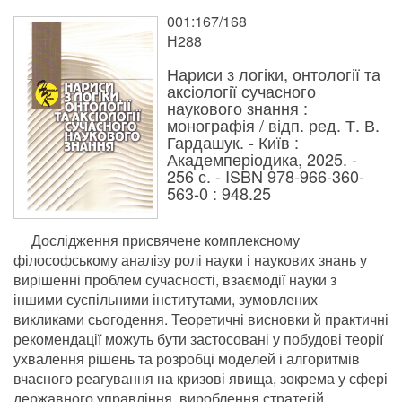
001:167/168
Н288
Нариси з логіки, онтології та
аксіології сучасного
наукового знання :
монографія / відп. ред. Т. В.
Гардашук. - Київ :
Академперіодика, 2025. -
256 с. - ISBN 978-966-360-
563-0 : 948.25
Дослідження присвячене комплексному
філософському аналізу ролі науки і наукових знань у
вирішенні проблем сучасності, взаємодії науки з
іншими суспільними інститутами, зумовлених
викликами сьогодення. Теоретичні висновки й практичні
рекомендації можуть бути застосовані у побудові теорії
ухвалення рішень та розробці моделей і алгоритмів
вчасного реагування на кризові явища, зокрема у сфері
державного управління, вироблення стратегій