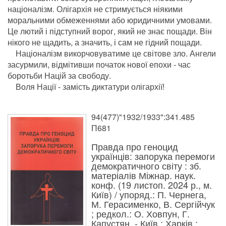
націоналізм. Олігархія не стримується ніякими
моральними обмеженнями або юридичними умовами.
Це лютий і підступний ворог, який не знає пощади. Він
нікого не щадить, а значить, і сам не гідний пощади.
Націоналізм викорчовуватиме це світове зло. Ангели
засурмили, відмітивши початок нової епохи - час
боротьби Націй за свободу.
Воля Нації - замість диктатури олігархії!
94(477)"1932/1933":341.485
П681
Правда про геноцид
українців: запорука перемоги
демократичного світу : зб.
матеріалів Міжнар. наук.
конф. (19 листоп. 2024 р., м.
Київ) / упоряд.: П. Чернега,
М. Герасименко, В. Сергійчук
; редкол.: О. Ховпун, Г.
Капустян. - Київ ; Харків :