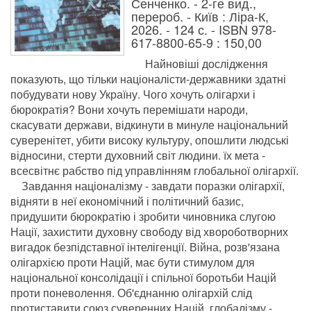
Сенченко. - 2-ге вид.,
перероб. - Київ : Ліра-К,
2026. - 124 с. - ISBN 978-
617-8800-65-9 : 150,00
Найновіші дослідження
показують, що тільки націоналісти-державники здатні
побудувати нову Україну. Чого хочуть олігархи і
бюрократія? Вони хочуть перемішати народи,
скасувати держави, відкинути в минуле національний
суверенітет, убити високу культуру, опошлити людські
відносини, стерти духовний світ людини. їх мета -
всесвітнє рабство під управлінням глобальної олігархії.
Завдання націоналізму - завдати поразки олігархії,
відняти в неї економічний і політичний базис,
придушити бюрократію і зробити чиновника слугою
Нації, захистити духовну свободу від хвороботворних
вигадок безпідставної інтелігенції. Війна, розв'язана
олігархією проти Націй, має бути стимулом для
національної консолідації і спільної боротьби Націй
проти поневолення. Об'єднанню олігархій слід
протиставити союз суверенних Націй, глобалізму -