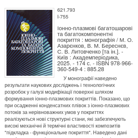
621.793
І-755
Іонно-плазмові багатошарові
та багатокомпонентні
покриття : монографія / М. О.
Азарєнков, В. М. Береснєв,
С. В. Литовченко [та ін.]. -
Київ : Академперіодика,
2025. - 174 с. - ISBN 978-966-
360-549-4 : 885.28
У монографії наведено
результати наукових досліджень і технологічних
розробок у галузі модифікації поверхні шляхом
формування іонно-плазмових покриттів. Показано, що
при осадженні конденсатних плівок з іонно-плазмових
потоків за нерівноважних умов у покриттях
реалізуються нові структурні стани, які забезпечують
високі механічні й термічні властивості композитів
"підкладка - функціональне покриття". Наведено дані