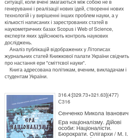
ситуації, коли вчені змагаються між собою не в
генеруванні і реалізації нових ідей, створенні нових
технологій і у вирішенні інших проблем науки, а у
кількості написаних і зарестрованих статей в
наукометричних базах Scopus і Web of Science,
експерти яких здійснюють контроль наукових
досліджень.
Аналіз публікацій відображених у Літописах
журнальних статей Книжкової палати України свідчить
про настання ери "сміттєвої науки".
Книга адресована політикам, вченим, викладачам і
студентам України.
316.4:[329.73+321.63](477)
С316
Сенченко Микола Іванович
Ера націоналізму. Дійові
особи: Націоналісти.
Бюрократи. Олігархи / М. І.