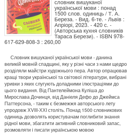
словник вишуканої
української мови : понад
1500 слов. одиниць / Т. А.
Береза. - Вид. 6-те. - Львів :
Апріорі, 2023. - 420 с. -
(Авторська кухня словників
Тараса Берези). - ISBN 978-
617-629-808-3 : 260,00
Словник вишуканої української мови - данина
великій мовній спадщині, яку у різні часи з нами щедро
розділяли майстри художнього пера. Автор опрацював
кращі твори української та світової літератури, вибрані
уривки з яких слугують доладними ілюстраціями до
цього видання. Від Пантелеймона Куліша до
Мирослава Дочинця, від Даніеля Дефо до Джеймса
Паттерсона, - таким є безмежжя авторського лету
упродовж ХVІІІ-ХХІ століть. Понад 1500 словникових
одиниць дозволять користувачам поглибити знання
рідної мови, збагатити активний словниковий запас,
розмовляти і писати українською мовою