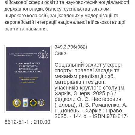
військової сфери освіти та науково-технічної діяльності,
державної влади, бізнесу, суспільства загалом,
широкого кола осіб, зацікавлених у модернізації та
європейській інтеграції національної військової вищої
освіти та навчання.
349.3:796(082)
С692
Соціальний захист у сфері
спорту: правові засади та
механізм реалізації : зб.
матеріалів і тез доп.
учасників круглого столу (м.
Харків, 3 черв. 2025 р.) /
редкол.: О. С. Нестерович
(голова), Л. В. Романенко, А.
Г. Донець. - Харків : Право,
2025. - 144 с. - ISBN 978-617-
8612-51-1 : 210.00