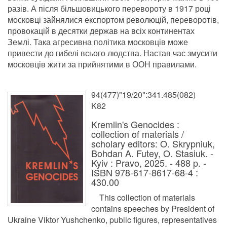
разів. А після більшовицького перевороту в 1917 році
московці зайнялися експортом революцій, переворотів,
провокацій в десятки держав на всіх континентах
Землі. Така агресивна політика московців може
привести до гибелі всього людства. Настав час змусити
московців жити за прийнятими в ООН правилами.
94(477)"19/20":341.485(082)
K82
Kremlin's Genocides :
collection of materials /
scholary editors: O. Skrypniuk,
Bohdan A. Futey, O. Stasiuk. -
Kyiv : Pravo, 2025. - 488 p. -
ISBN 978-617-8617-68-4 :
430.00
This collection of materials
contains speeches by President of
Ukraine Viktor Yushchenko, public figures, representatives