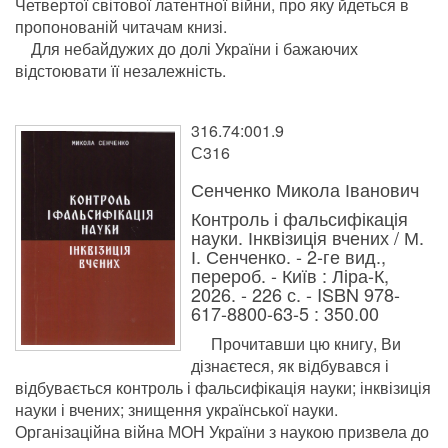
Четвертої світової латентної війни, про яку йдеться в
пропонованій читачам книзі.
Для небайдужих до долі України і бажаючих
відстоювати її незалежність.
316.74:001.9
С316
Сенченко Микола Іванович
Контроль і фальсифікація
науки. Інквізиція вчених / М.
І. Сенченко. - 2-ге вид.,
перероб. - Київ : Ліра-К,
2026. - 226 с. - ISBN 978-
617-8800-63-5 : 350.00
Прочитавши цю книгу, Ви
дізнаєтеся, як відбувався і
відбувається контроль і фальсифікація науки; інквізиція
науки і вчених; знищення української науки.
Організаційна війна МОН України з наукою призвела до