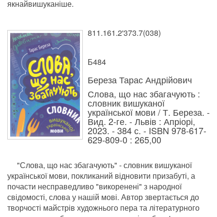
якнайвишуканіше.
811.161.2'373.7(038)
Б484
Береза Тарас Андрійович
Слова, що нас збагачують :
словник вишуканої
української мови / Т. Береза. -
Вид. 2-ге. - Львів : Апріорі,
2023. - 384 с. - ISBN 978-617-
629-809-0 : 265,00
"Слова, що нас збагачують" - словник вишуканої
української мови, покликаний відновити призабуті, а
почасти несправедливо "викоренені" з народної
свідомості, слова у нашій мові. Автор звертається до
творчості майстрів художнього пера та літературного