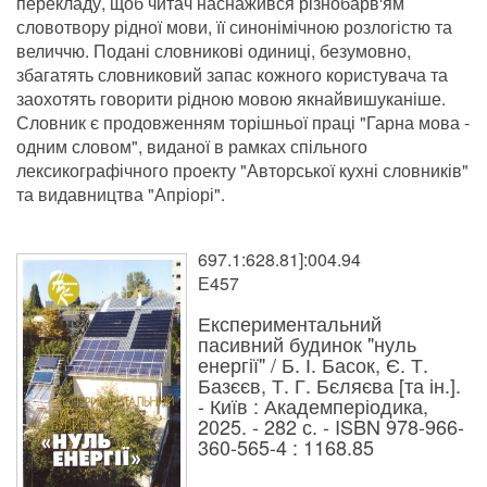
перекладу, щоб читач наснажився різнобарв'ям
словотвору рідної мови, її синонімічною розлогістю та
величчю. Подані словникові одиниці, безумовно,
збагатять словниковий запас кожного користувача та
заохотять говорити рідною мовою якнайвишуканіше.
Словник є продовженням торішньої праці "Гарна мова -
одним словом", виданої в рамках спільного
лексикографічного проекту "Авторської кухні словників"
та видавництва "Апріорі".
697.1:628.81]:004.94
Е457
Експериментальний
пасивний будинок "нуль
енергії" / Б. І. Басок, Є. Т.
Базєєв, Т. Г. Бєляєва [та ін.].
- Київ : Академперіодика,
2025. - 282 с. - ISBN 978-966-
360-565-4 : 1168.85