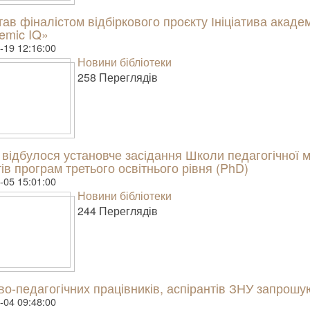
ав фіналістом відбіркового проєкту Ініціатива академі
emic IQ»
-19 12:16:00
Новини бібліотеки
258 Пере­гля­дів
відбулося установче засідання Школи педагогічної м
ів програм третього освітнього рівня (PhD)
-05 15:01:00
Новини бібліотеки
244 Пере­гля­дів
о-педагогічних працівників, аспірантів ЗНУ запрошу
-04 09:48:00