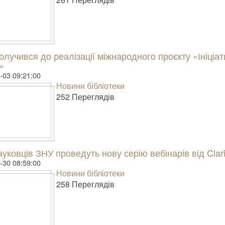
лучився до реалізації міжнародного проєкту «Ініціат
»
-03 09:21:00
Новини бібліотеки
252 Пере­гля­дів
уковців ЗНУ проведуть нову серію вебінарів від Clari
-30 08:59:00
Новини бібліотеки
258 Пере­гля­дів