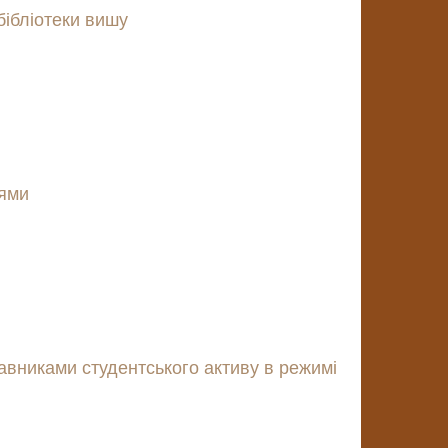
ібліотеки вишу
нями
авниками студентського активу в режимі