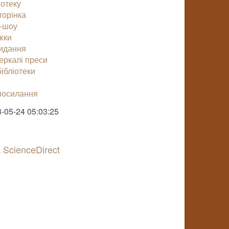
іотеку
торінка
-шоу
жки
видання
еркалі преси
ібліотеки
посилання
-05-24 05:03:25
 ScienceDirect