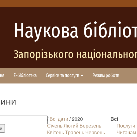
Наукова бібліо
Запорізького національног
ня
E-бібліотека
Сервіси та послуги
Режим роботи
ини
/
Всі дати
/ 2020
Всі
Січень
Лютий
Березень
Послуги
Квітень
Травень
Червень
Читачам