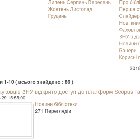
Липень
Серпень
Вересень
Про бібл
Жовтень
Листопад
Перша с
Грудень
Слайдер
Нові кни
Фахові 
ЗНУ в дз
Новини б
Банери
Корисні 
2018
 1-10 ( всього знайдено : 86 )
ауковців ЗНУ відкрито доступ до платформ Scopus та
-29 15:55:00
Новини бібліотеки
271 Пере­гля­дів