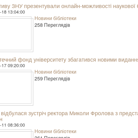
тиву ЗНУ презентували онлайн-можливості наукової б
-18 13:04:00
Новини бібліотеки
258 Пере­гля­дів
отечний фонд університету збагатився новими видан
-17 09:20:00
Новини бібліотеки
259 Пере­гля­дів
 відбулася зустріч ректора Миколи Фролова з предст
н
-11 08:36:00
Новини бібліотеки
261 Пере­гля­дів