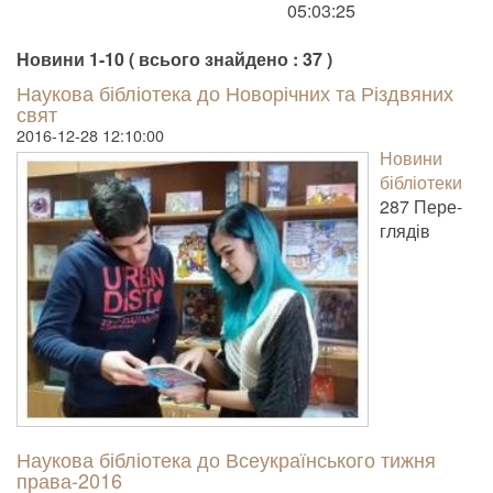
05:03:25
Новини 1-10 ( всього знайдено : 37 )
Наукова бібліотека до Новорічних та Різдвяних
свят
2016-12-28 12:10:00
Новини
бібліотеки
287 Пере­
гля­дів
Наукова бібліотека до Всеукраїнського тижня
права-2016