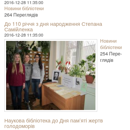
2016-12-28 11:35:00
Новини бібліотеки
264 Пере­гля­дів
До 110 річчя з дня народження Степана
Самійленка
2016-12-28 11:35:00
Новини
бібліотеки
254 Пере­
гля­дів
Наукова бібліотека до Дня пам’яті жертв
голодоморів