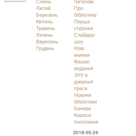
Січень
Читачам
Лютий
Про
Березень
бібліотеку
Квітень
Перша
Травень
сторінка
Липень
Слайдер-
Вересень
шоу
Грудень
Нові
книжки
Фахові
видання
ЗНУ в
дзеркалі
преси
Новини
бібліотеки
Банери
Корисні
посилання
2018-05-24