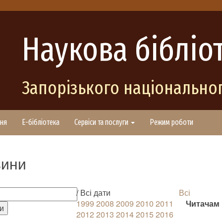
Наукова бібліо
Запорізького національног
ня
E-бібліотека
Сервіси та послуги
Режим роботи
ини
/ Всі дати
Всі
1999
2008
2009
2010
2011
Читачам
2012
2013
2014
2015
2016