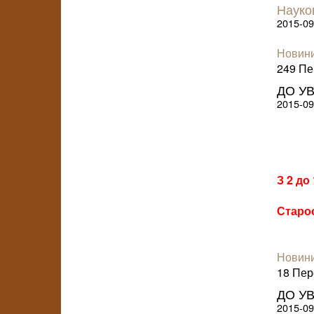
Науко
2015-09
Новини
249 Пер
ДО У
2015-09
З 2 до
Старос
Новини
18 Пере
ДО У
2015-09