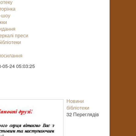
іотеку
торінка
-шоу
жки
видання
еркалі преси
ібліотеки
посилання
-05-24 05:03:25
Новини
бібліотеки
32 Пере­гля­дів