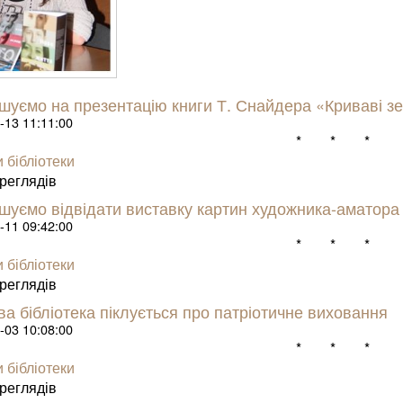
шуємо на презентацію книги Т. Снайдера «Криваві зе
-13 11:11:00
* * *
 бібліотеки
е­гля­дів
шуємо відвідати виставку картин художника-аматора 
-11 09:42:00
* * *
 бібліотеки
е­гля­дів
а бібліотека піклується про патріотичне виховання
-03 10:08:00
* * *
 бібліотеки
е­гля­дів