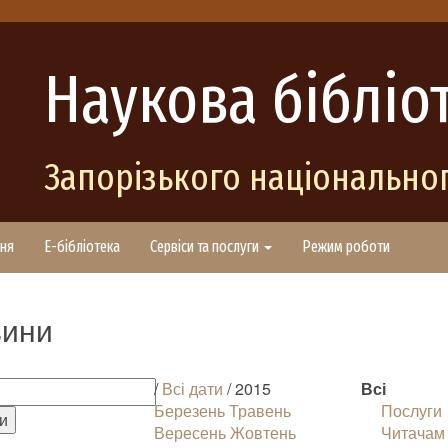
Наукова бібліо
Запорізького національног
ня
E-бібліотека
Сервіси та послуги
Режим роботи
ини
/
Всі дати
/ 2015
Всі
Березень
Травень
Послуги
Вересень
Жовтень
Читачам