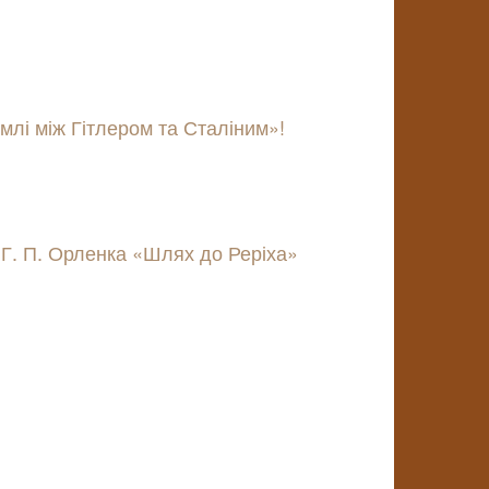
млі між Гітлером та Сталіним»!
Г. П. Орленка «Шлях до Реріха»