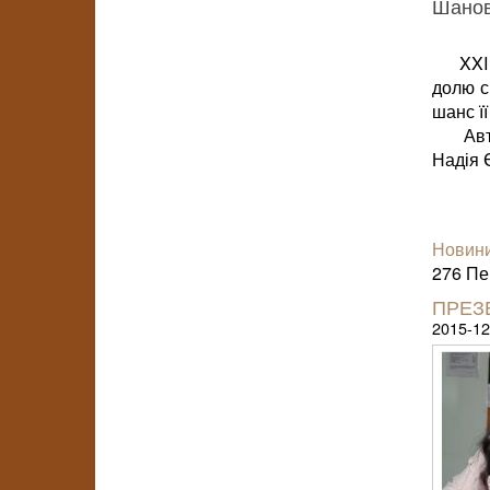
Шановн
XXI ст
долю с
шанс її
Автор 
Надія 
Новини
276 Пер
ПРЕЗ
2015-12