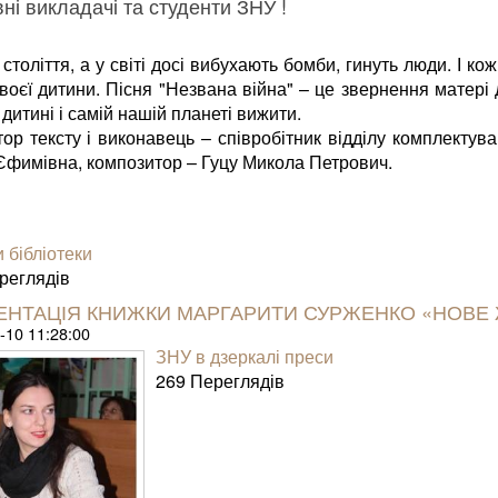
і викладачі та студенти ЗНУ !
оліття, а у світі досі вибухають бомби, гинуть люди. І к
воєї дитини. Пісня "Незвана війна" – це звернення матері 
 дитині і самій нашій планеті вижити.
тексту і виконавець – співробітник відділу комплектув
Єфимівна, композитор – Гуцу Микола Петрович.
 бібліотеки
е­гля­дів
ЕНТАЦІЯ КНИЖКИ МАРГАРИТИ СУРЖЕНКО «НОВЕ ЖИ
-10 11:28:00
ЗНУ в дзеркалі преси
269 Пере­гля­дів