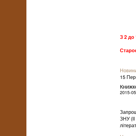
З 2 до
Старос
Новини
15 Пере
Книжк
2015-05
Запрош
ЗНУ (ІІ
літера