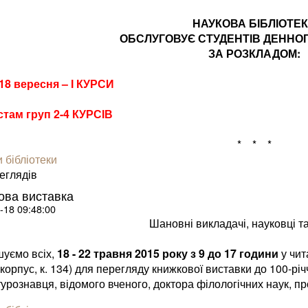
НАУКОВА БІБЛІОТЕ
ОБСЛУГОВУЄ СТУДЕНТІВ ДЕННОГ
ЗА РОЗКЛАДОМ:
 18 вересня – І КУРСИ
там груп 2-4 КУРСІВ
* * *
 бібліотеки
­гля­дів
ова виставка
-18 09:48:00
Шановні викладачі, науковці та
уємо всіх,
18 - 22 травня 2015 року з 9 до 17 години
у чит
 корпус, к. 134) для перегляду книжкової виставки до 100-рі
турознавця, відомого вченого, доктора філологічних наук,