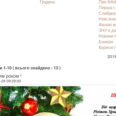
Грудень
Про бібл
Перша с
Слайдер
Нові кни
Фахові 
ЗНУ в дз
Новини б
Банери
Корисні 
2018
 1-10 ( всього знайдено : 13 )
им роком !
-29 09:29:00