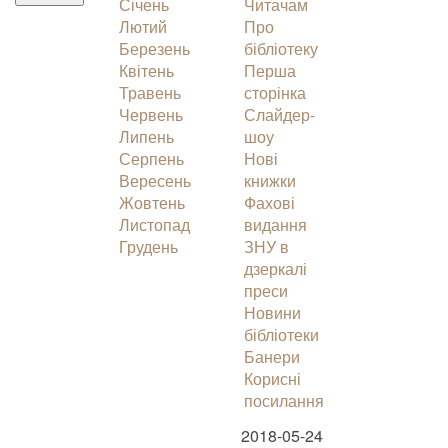
Січень
Читачам
Лютий
Про
Березень
бібліотеку
Квітень
Перша
Травень
сторінка
Червень
Слайдер-
Липень
шоу
Серпень
Нові
Вересень
книжки
Жовтень
Фахові
Листопад
видання
Грудень
ЗНУ в
дзеркалі
преси
Новини
бібліотеки
Банери
Корисні
посилання
2018-05-24