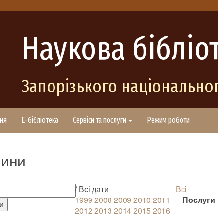
Наукова бібліо
Запорізького національног
ня
E-бібліотека
Сервіси та послуги
Режим роботи
ини
/ Всі дати
Всі
1999
2008
2009
2010
2011
Послуги
2012
2013
2014
2015
2016