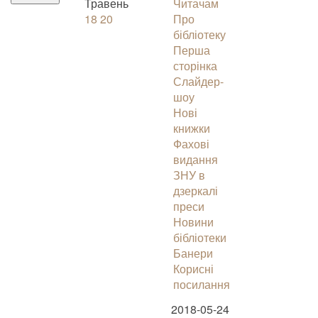
Травень
Читачам
18
20
Про
бібліотеку
Перша
сторінка
Слайдер-
шоу
Нові
книжки
Фахові
видання
ЗНУ в
дзеркалі
преси
Новини
бібліотеки
Банери
Корисні
посилання
2018-05-24