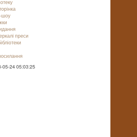
іотеку
торінка
-шоу
жки
видання
еркалі преси
ібліотеки
посилання
-05-24 05:03:25