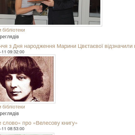
 бібліотеки
е­гля­дів
іччя з Дня народження Марини Цвєтаєвої відзначили
-11 09:32:00
 бібліотеки
е­гля­дів
 слово» про «Велесову книгу»
-11 08:53:00