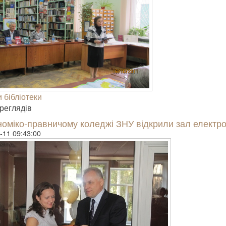
 бібліотеки
е­гля­дів
номіко-правничому коледжі ЗНУ відкрили зал електро
-11 09:43:00