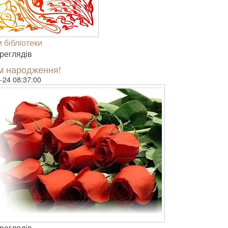
 бібліотеки
е­гля­дів
м народження!
-24 08:37:00
е­гля­дів