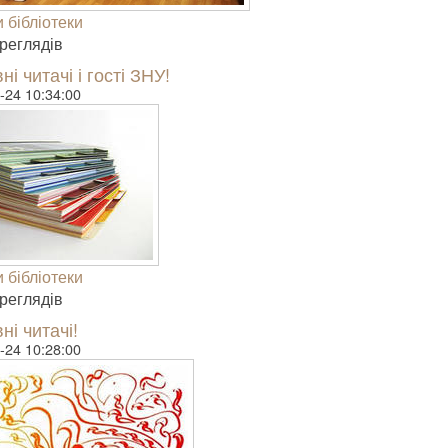
 бібліотеки
е­гля­дів
і читачі і гості ЗНУ!
-24 10:34:00
 бібліотеки
е­гля­дів
і читачі!
-24 10:28:00