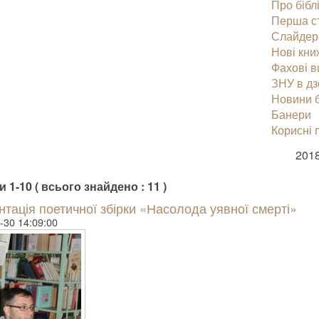
Про бібл
Перша с
Слайдер
Нові кни
Фахові 
ЗНУ в дз
Новини б
Банери
Корисні 
2018
 1-10 ( всього знайдено : 11 )
тація поетичної збірки «Насолода уявної смерті»
-30 14:09:00