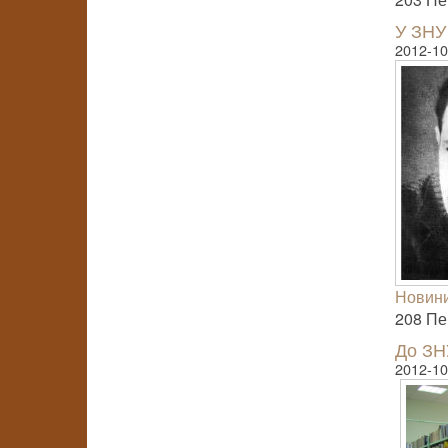
У ЗНУ
2012-10
Новини
208 Пер
До ЗН
2012-10