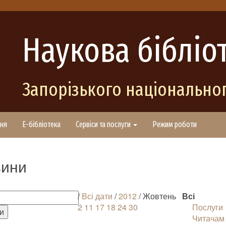
Наукова бібліо
Запорізького національног
ня
E-бібліотека
Сервіси та послуги
Режим роботи
ини
/
Всі дати
/
2012
/ Жовтень
Всі
2
11
17
18
24
30
Послуги
Читачам