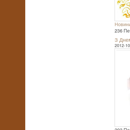
Новини
236 Пер
З Дне
2012-10
203 Пер