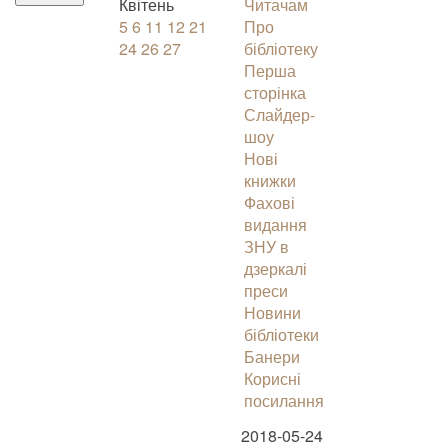
Квітень
Читачам
5
6
11
12
21
Про
24
26
27
бібліотеку
Перша
сторінка
Слайдер-
шоу
Нові
книжки
Фахові
видання
ЗНУ в
дзеркалі
преси
Новини
бібліотеки
Банери
Корисні
посилання
2018-05-24