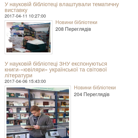
У науковій бібліотеці влаштували тематичну
виставку
2017-04-11 10:27:00
Новини бібліотеки
208 Пере­гля­дів
У науковій бібліотеці ЗНУ експонуються
книги-«ювіляри» української та світової
літератури
2017-04-06 15:43:00
Новини бібліотеки
204 Пере­гля­дів