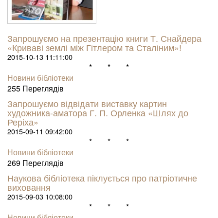
Запрошуємо на презентацію книги Т. Снайдера
«Криваві землі між Гітлером та Сталіним»!
2015-10-13 11:11:00
* * *
Новини бібліотеки
255 Пере­гля­дів
Запрошуємо відвідати виставку картин
художника-аматора Г. П. Орленка «Шлях до
Реріха»
2015-09-11 09:42:00
* * *
Новини бібліотеки
269 Пере­гля­дів
Наукова бібліотека піклується про патріотичне
виховання
2015-09-03 10:08:00
* * *
Новини бібліотеки