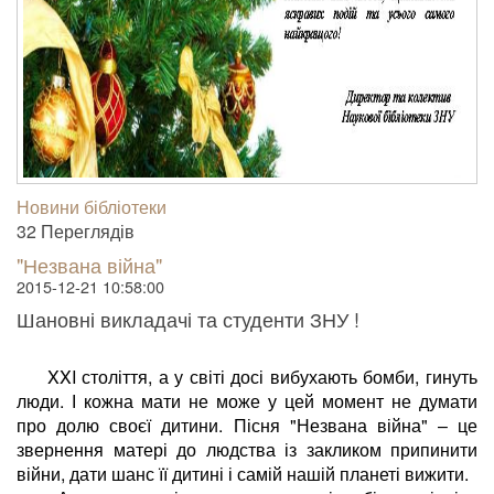
Новини бібліотеки
32 Пере­гля­дів
"Незвана війна"
2015-12-21 10:58:00
Шановні викладачі та студенти ЗНУ !
XXI століття, а у світі досі вибухають бомби, гинуть
люди. І кожна мати не може у цей момент не думати
про долю своєї дитини. Пісня "Незвана війна" – це
звернення матері до людства із закликом припинити
війни, дати шанс її дитині і самій нашій планеті вижити.