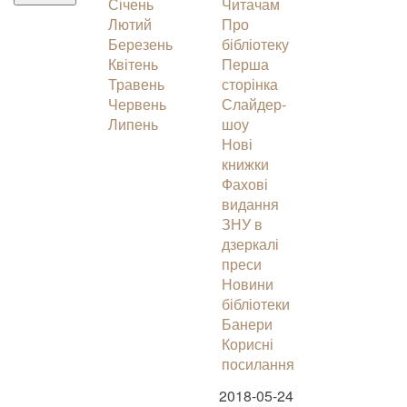
Січень
Читачам
Лютий
Про
Березень
бібліотеку
Квітень
Перша
Травень
сторінка
Червень
Слайдер-
Липень
шоу
Нові
книжки
Фахові
видання
ЗНУ в
дзеркалі
преси
Новини
бібліотеки
Банери
Корисні
посилання
2018-05-24