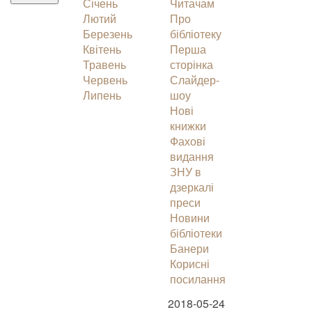
Січень
Читачам
Лютий
Про
Березень
бібліотеку
Квітень
Перша
Травень
сторінка
Червень
Слайдер-
Липень
шоу
Нові
книжки
Фахові
видання
ЗНУ в
дзеркалі
преси
Новини
бібліотеки
Банери
Корисні
посилання
2018-05-24