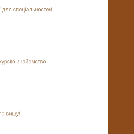
ії для спеціальностей
курсію-знайомство
го вишу!