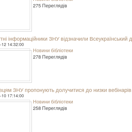
275 Пере­гля­дів
тні інформаційники ЗНУ відзначили Всеукраїнський д
-12 14:32:00
Новини бібліотеки
278 Пере­гля­дів
цям ЗНУ пропонують долучитися до низки вебінарів в
-10 17:14:00
Новини бібліотеки
258 Пере­гля­дів