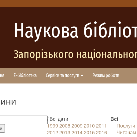
Наукова бібліо
Запорізького національног
ня
E-бібліотека
Сервіси та послуги
Режим роботи
ини
/ Всі дати
Всі
1999
2008
2009
2010
2011
Послуги
2012
2013
2014
2015
2016
Читачам