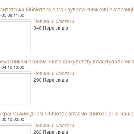
ситетська бібліотека організувала книжкові експозиц
-05 08:11:00
Новини бібліотеки
346 Пере­гля­дів
курсникам економічного факультету влаштували екс
-04 10:13:00
Новини бібліотеки
290 Пере­гля­дів
українським днем бібліотек вітаємо книгозбірню нашо
-30 10:03:00
Новини бібліотеки
263 Пере­гля­дів