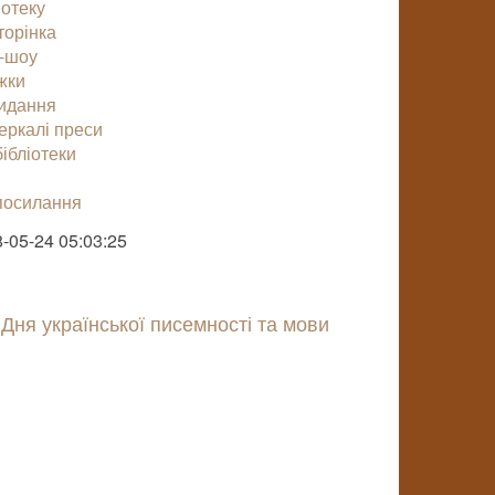
іотеку
торінка
-шоу
жки
видання
еркалі преси
ібліотеки
посилання
-05-24 05:03:25
 Дня української писемності та мови