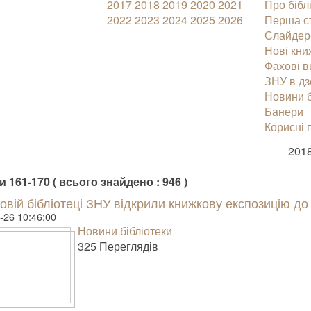
2017
2018
2019
2020
2021
Про бібл
2022
2023
2024
2025
2026
Перша с
Слайдер
Нові кни
Фахові 
ЗНУ в дз
Новини б
Банери
Корисні 
2018
 161-170 ( всього знайдено : 946 )
овій бібліотеці ЗНУ відкрили книжкову експозицію до
-26 10:46:00
Новини бібліотеки
325 Пере­гля­дів