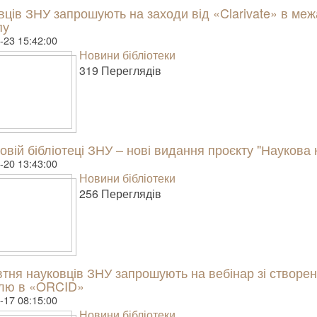
вців ЗНУ запрошують на заходи від «Clarivate» в ме
пу
-23 15:42:00
Новини бібліотеки
319 Пере­гля­дів
овій бібліотеці ЗНУ – нові видання проєкту "Наукова 
-20 13:43:00
Новини бібліотеки
256 Пере­гля­дів
втня науковців ЗНУ запрошують на вебінар зі створе
лю в «ORCID»
-17 08:15:00
Новини бібліотеки