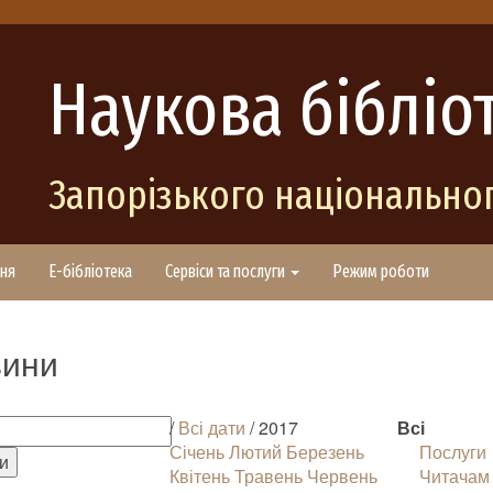
Наукова бібліо
Запорізького національног
ня
E-бібліотека
Сервіси та послуги
Режим роботи
ини
/
Всі дати
/ 2017
Всі
Січень
Лютий
Березень
Послуги
Квітень
Травень
Червень
Читачам