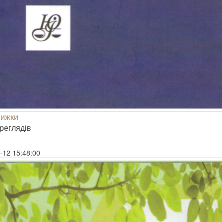
нижки
е­гля­дів
-12 15:48:00