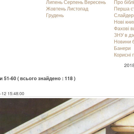
Липень
Серпень
Вересень
Про бібл
Жовтень
Листопад
Перша с
Грудень
Слайдер
Нові кни
Фахові 
ЗНУ в дз
Новини б
Банери
Корисні 
2018
 51-60 ( всього знайдено : 118 )
-12 15:48:00