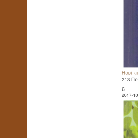
Нові к
213 Пер
6
2017-10