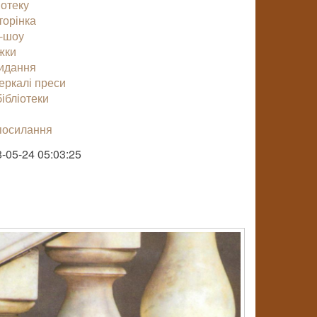
іотеку
торінка
-шоу
жки
видання
еркалі преси
ібліотеки
посилання
-05-24 05:03:25