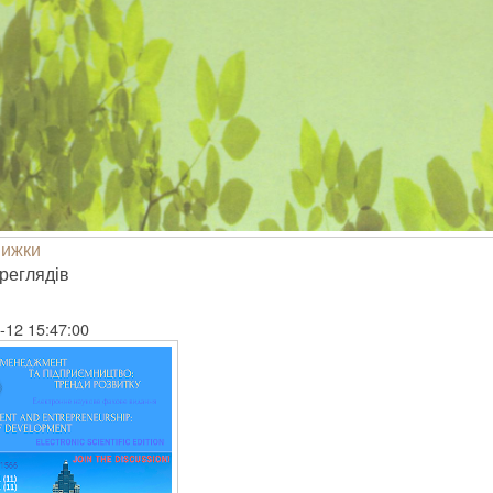
нижки
е­гля­дів
-12 15:47:00