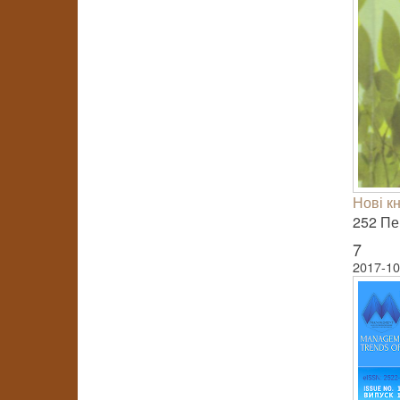
Нові к
252 Пер
7
2017-10