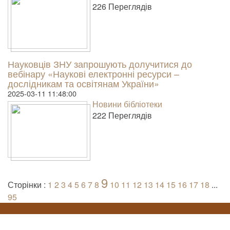
226 Пере­гля­дів
Науковців ЗНУ запрошують долучитися до
вебінару «Наукові електронні ресурси –
дослідникам та освітянам України»
2025-03-11 11:48:00
Новини бібліотеки
222 Пере­гля­дів
9
Сторінки :
1
2
3
4
5
6
7
8
10
11
12
13
14
15
16
17
18
...
95