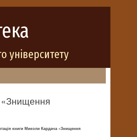
тека
о університету
а «Знищення
нтація книги Миколи Кардача «Знищення