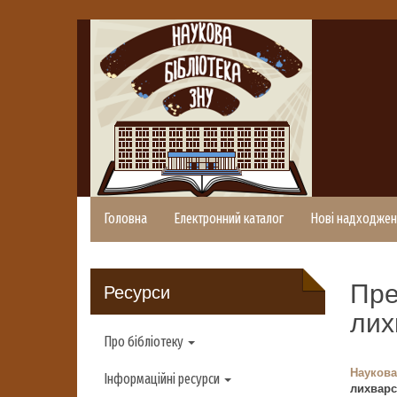
Головна
Електронний каталог
Нові надходжен
Пре
Ресурси
лих
Про бібліотеку
Наукова
Інформаційні ресурси
лихварс