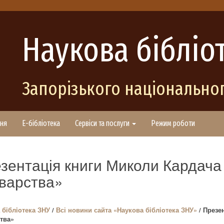
Наукова бібліо
Запорізького національног
ня
E-бібліотека
Сервіси та послуги
Режим роботи
зентація книги Миколи Кардач
варства»
 бiблioтека ЗНУ
/
Всі новини сайта «Наукова бiблioтека ЗНУ»
/ Презе
тва»