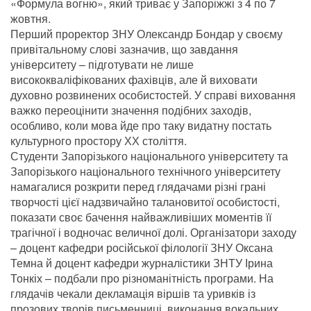
«Формула вогню», який триває у Запоріжжі з 4 по 7
жовтня.
Перший проректор ЗНУ Олександр Бондар у своєму
привітальному слові зазначив, що завдання
університету – підготувати не лише
висококваліфікованих фахівців, але й виховати
духовно розвинених особистостей. У справі виховання
важко переоцінити значення подібних заходів,
особливо, коли мова йде про таку видатну постать
культурного простору ХХ століття.
Студенти Запорізького національного університету та
Запорізького національного технічного університету
намагалися розкрити перед глядачами різні грані
творчості цієї надзвичайно талановитої особистості,
показати своє бачення найважливіших моментів її
трагічної і водночас величної долі. Організатори заходу
– доцент кафедри російської філології ЗНУ Оксана
Темна й доцент кафедри журналістики ЗНТУ Ірина
Тонкіх – подбали про різноманітність програми. На
глядачів чекали декламація віршів та уривків із
прозових творів письменниці, виконання вокальних