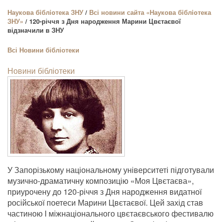
Наукова бiблioтека ЗНУ
/
Всі новини сайта «Наукова бiблioтека
ЗНУ»
/ 120-річчя з Дня народження Марини Цвєтаєвої
відзначили в ЗНУ
Всі
Новини бібліотеки
Новини бібліотеки
У Запорізькому національному університеті підготували
музично-драматичну композицію «Моя Цвєтаєва»,
приурочену до 120-річчя з Дня народження видатної
російської поетеси Марини Цвєтаєвої. Цей захід став
частиною І міжнаціонального цвєтаєвського фестивалю