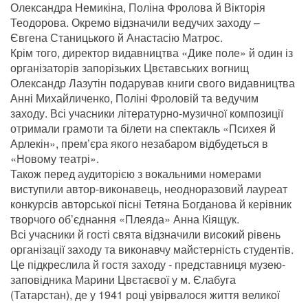
Олександра Немикіна, Поліна Фролова й Вікторія
Теодорова. Окремо відзначили ведучих заходу –
Євгена Станицького й Анастасію Матрос.
Крім того, директор видавництва «Дике поле» й один із
організаторів запорізьких Цвєтавських вогнищ
Олександр Лазутін подарував книги свого видавництва
Анні Михайличенко, Поліні Фроловій та ведучим
заходу. Всі учасники літературно-музичної композиції
отримали грамоти та білети на спектакль «Психея й
Арлекін», прем’єра якого незабаром відбудеться в
«Новому театрі».
Також перед аудиторією з вокальними номерами
виступили автор-виконавець, неодноразовий лауреат
конкурсів авторської пісні Тетяна Богданова й керівник
творчого об’єднання «Плеяда» Анна Кіящук.
Всі учасники й гості свята відзначили високий рівень
організації заходу та виконавчу майстерність студентів.
Це підкреслила й гостя заходу - представниця музею-
заповідника Марини Цвєтаєвої у м. Єлабуга
(Татарстан), де у 1941 році увірвалося життя великої