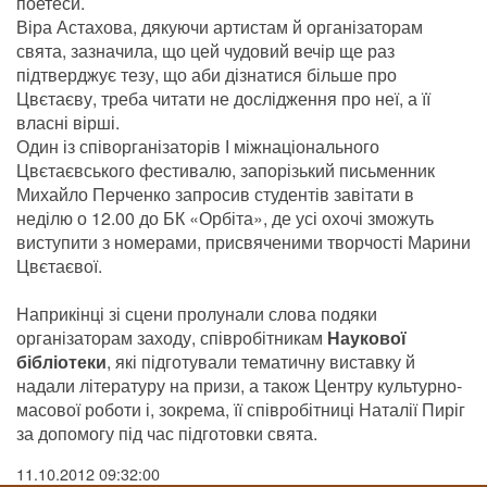
поетеси.
Віра Астахова, дякуючи артистам й організаторам
свята, зазначила, що цей чудовий вечір ще раз
підтверджує тезу, що аби дізнатися більше про
Цвєтаєву, треба читати не дослідження про неї, а її
власні вірші.
Один із співорганізаторів І міжнаціонального
Цвєтаєвського фестивалю, запорізький письменник
Михайло Перченко запросив студентів завітати в
неділю о 12.00 до БК «Орбіта», де усі охочі зможуть
виступити з номерами, присвяченими творчості Марини
Цвєтаєвої.
Наприкінці зі сцени пролунали слова подяки
організаторам заходу, співробітникам
Наукової
бібліотеки
, які підготували тематичну виставку й
надали літературу на призи, а також Центру культурно-
масової роботи і, зокрема, її співробітниці Наталії Пиріг
за допомогу під час підготовки свята.
11.10.2012 09:32:00