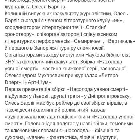
журналіста Олеся Барліга.
Колишній випускник факультету журналістики, Олесь
Барліг сьогодні є членом літературного клубу «99»,
координатором літературної течії «Сталкінґ
хронотвору», співорганізатором і співучасником
літературних перформенсів «Семиречье», «Вертикаль»
й першого в Запоріжжі турніру слем-поезії.
Організаторами заходу виступили Наукова бібліотека
ЗНУ та філологічний факультет. Збірка «Насолода
уявної смерті» - частина книжкової серії, заснованої
Олександром Мухарєвим при журналах «Литера
Dnepr» і «Арт-Шум».
Перша презентація збірки «Насолода уявної смерті»
відбулася у Львові, друга і третя - у Дніпропетровську.
Олесь Барліг має буктрейлер до свої збірки віршів, а
також десятихвилинний ролик, який назвав
«аудіовізуальною адаптацією» книги «Насолода уявної
смерті». Головна ідея полягає у назві збірки, темовими
та ключовими словами є «насолода» - фізична та
духовна, «уявне» - фантастика, ліричні відступи,