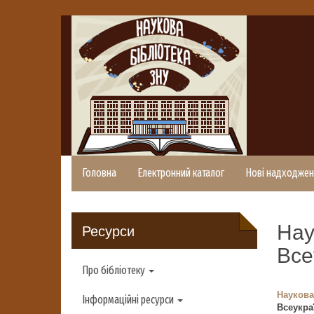
Головна
Електронний каталог
Нові надходжен
Нау
Ресурси
Все
Про бібліотеку
Наукова
Інформаційні ресурси
Всеукра