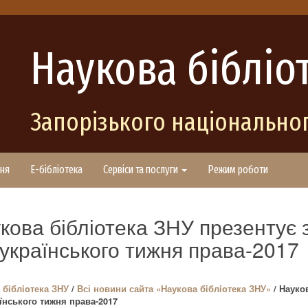
Наукова бібліо
Запорізького національног
ня
E-бібліотека
Сервіси та послуги
Режим роботи
кова бібліотека ЗНУ презентує 
українського тижня права-2017
 бiблioтека ЗНУ
/
Всі новини сайта «Наукова бiблioтека ЗНУ»
/ Науко
їнського тижня права-2017