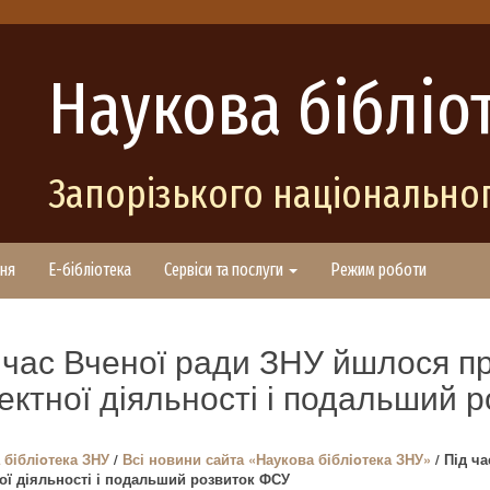
Наукова бібліо
Запорізького національног
ня
E-бібліотека
Сервіси та послуги
Режим роботи
 час Вченої ради ЗНУ йшлося п
ектної діяльності і подальший 
 бiблioтека ЗНУ
/
Всі новини сайта «Наукова бiблioтека ЗНУ»
/ Під ч
ої діяльності і подальший розвиток ФСУ