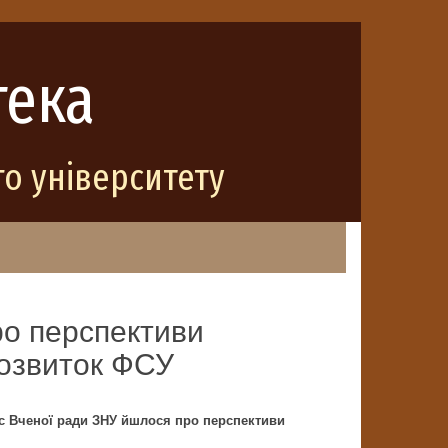
тека
о університету
ро перспективи
розвиток ФСУ
ас Вченої ради ЗНУ йшлося про перспективи