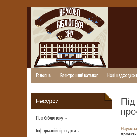
Головна
Електронний каталог
Нові надходжен
Під
Ресурси
про
Про бібліотеку
Наукова
Інформаційні ресурси
проектн