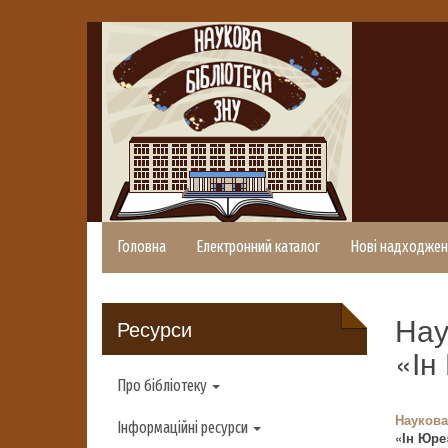
Головна
Електронний каталог
Нові надходжен
Нау
Ресурси
«Ін
Про бібліотеку
Наукова
Інформаційні ресурси
«Ін Юре