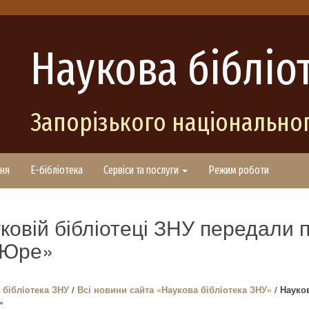
Наукова бібліо
Запорізького національног
ня
E-бібліотека
Сервіси та послуги
Режим роботи
ковій бібліотеці ЗНУ передали 
 Юре»
 бiблioтека ЗНУ
/
Всі новини сайта «Наукова бiблioтека ЗНУ»
/ Науко
»