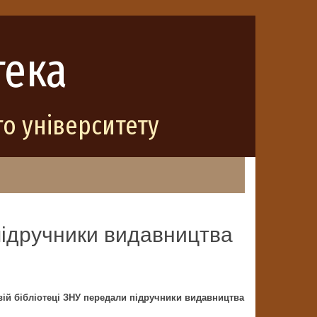
тека
о університету
підручники видавництва
вій бібліотеці ЗНУ передали підручники видавництва