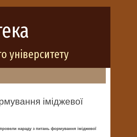
тека
о університету
рмування іміджевої
 провели нараду з питань формування іміджевої