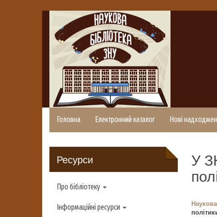
Головна
Електронний каталог
Нові надходжен
У З
Ресурси
пол
Про бібліотеку
Наукова
Інформаційні ресурси
політик