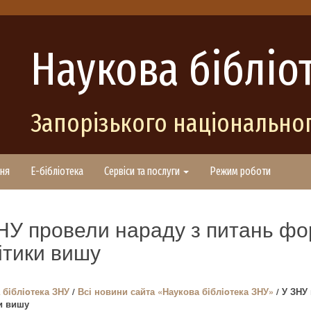
Наукова бібліо
Запорізького національног
ня
E-бібліотека
Сервіси та послуги
Режим роботи
НУ провели нараду з питань фо
ітики вишу
 бiблioтека ЗНУ
/
Всі новини сайта «Наукова бiблioтека ЗНУ»
/ У ЗНУ
и вишу