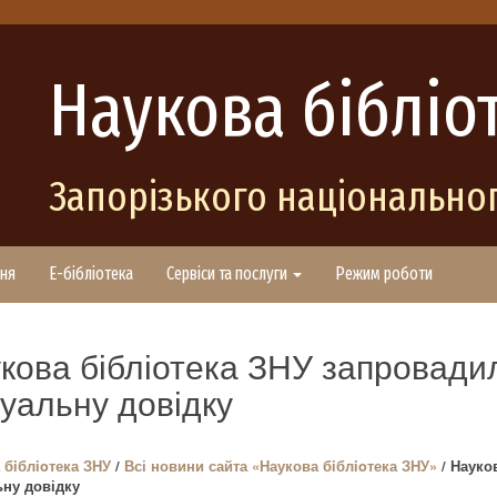
Наукова бібліо
Запорізького національног
ня
E-бібліотека
Сервіси та послуги
Режим роботи
кова бібліотека ЗНУ запровадил
туальну довідку
 бiблioтека ЗНУ
/
Всі новини сайта «Наукова бiблioтека ЗНУ»
/ Науко
ьну довідку