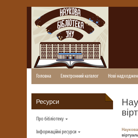
Головна
Електронний каталог
Нові надходжен
Нау
Ресурси
вір
Про бібліотеку
Наукова
Інформаційні ресурси
віртуал