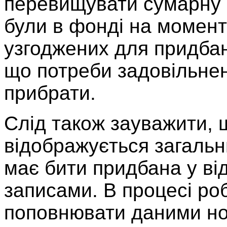
перевищувати сумарну кі
були в фонді на момент 
узгоджених для придбан
що потреби задовільнен
прибрати.
Слід також зауважити, 
відображується загальнв
має бити придбана у ві
записами. В процесі ро
поповнювати даними но