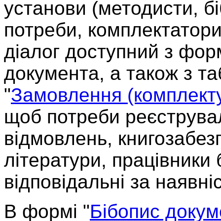
установи
(методисти, біб
потреби, комплектатори
діалог доступний з фор
документа, а також з т
"
Замовлення (комплект
щоб
потреби реєструв
відмовлень, книгозабез
літератури, працівники б
відповідальні за наявні
В формі "
Бібопис докум