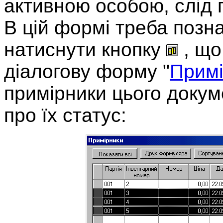
активною особою, слід 
В цій формі треба позн
натиснути кнопку
, що
діалогову форму "
Примі
примірники цього докум
про їх статус: