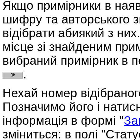
Якщо примірники в наяв
шифру та авторського з
відібрати абиякий з ни
місце зі знайденим при
вибраний примірник в пе
.
Нехай номер відібраног
Позначимо його і натис
інформація в формі
"
За
зміниться: в полі "Стат