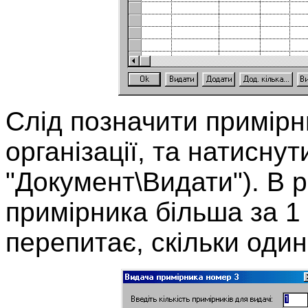
Слід позначити примірни
організації, та натисну
"Документ\Видати"). В ра
примірника більша за 1
перепитає, скільки один