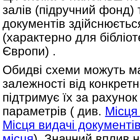
залів (підручний фонд) т
документів здійснюєть
(характерно для бібліот
Європи) .
Обидві схеми можуть мат
залежності від конкретн
підтримує їх за рахуно
параметрів ( див.
Місця
Місця видачі документі
місця
). Значний вплив 