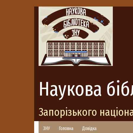
Наукова біб
Запорізького націон
ЗНУ
Головна
Довідка