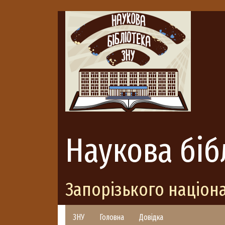
Наукова біб
Запорізького націон
ЗНУ
Головна
Довідка