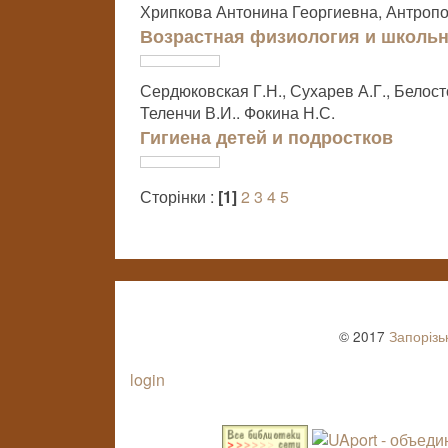
Хрипкова Антонина Георгиевна, Антроп
Возрастная физиология и школьн
Сердюковская Г.Н., Сухарев А.Г., Белост
Теленчи В.И.. Фокина Н.С.
Гигиена детей и подростков
Сторінки :
[1]
2
3
4
5
© 2017
Запорізь
login