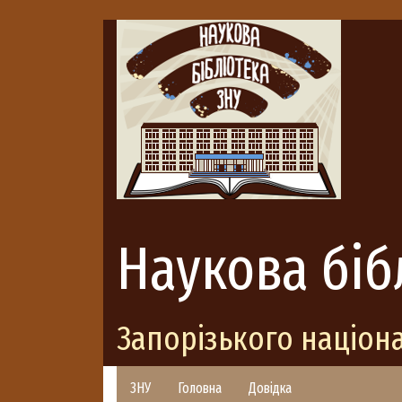
Наукова біб
Запорізького націон
ЗНУ
Головна
Довідка