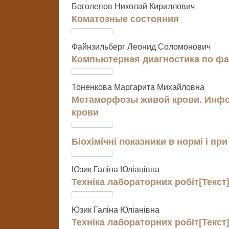
Боголепов Николай Кириллович
Коматозные состояния
Файнзильберг Леонид Соломонович
Компьютерная диагностика по ф
Тоненкова Маргарита Михайловна
Метаморфозы живой крови. Инфо
крови
Біохімічні показники в нормі і при 
Юзик Галіна Юліанівна
Техніка лабораторних робіт[Текст
Юзик Галіна Юліанівна
Техніка лабораторних робіт[Текст