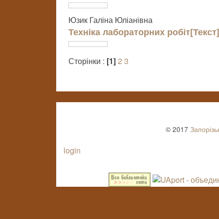
Юзик Галіна Юліанівна
Техніка лабораторних робіт[Текст
Сторінки :
[1]
2
3
© 2017
Запорізь
login