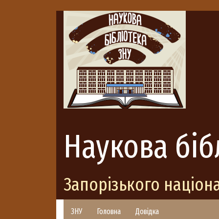
Наукова біб
Запорізького націон
ЗНУ
Головна
Довідка