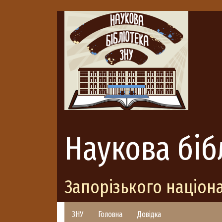
Наукова біб
Запорізького націон
ЗНУ
Головна
Довідка