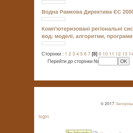
Водна Рамкова Директива ЄС 2000/
Комп'ютеризовані регіональні си
вод: моделі, алгоритми, програми
Сторінки :
1
2
3
4
5
6
7
[8]
9
10
11
12
13
1
Перейти до сторінки №
© 2017
Запорізь
login