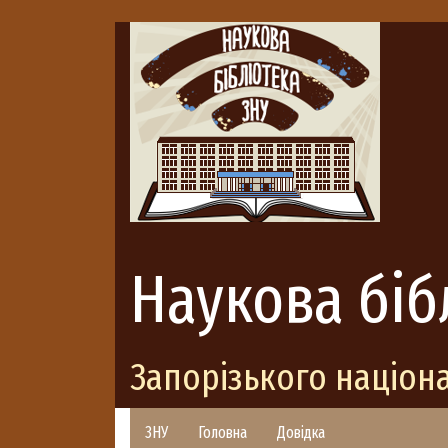
Наукова біб
Запорізького націон
ЗНУ
Головна
Довідка