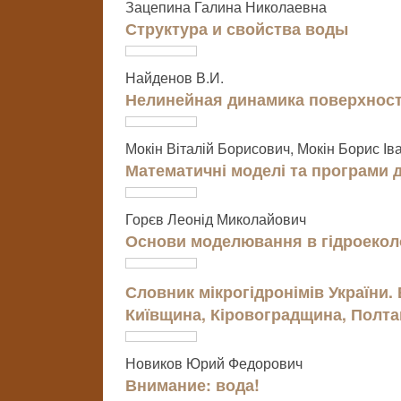
Зацепина Галина Николаевна
Структура и свойства воды
Найденов В.И.
Нелинейная динамика поверхнос
Мокін Віталій Борисович, Мокін Борис Ів
Математичні моделі та програми д
Горєв Леонід Миколайович
Основи моделювання в гідроеколо
Словник мікрогідронімів України
Київщина, Кіровоградщина, Полт
Новиков Юрий Федорович
Внимание: вода!