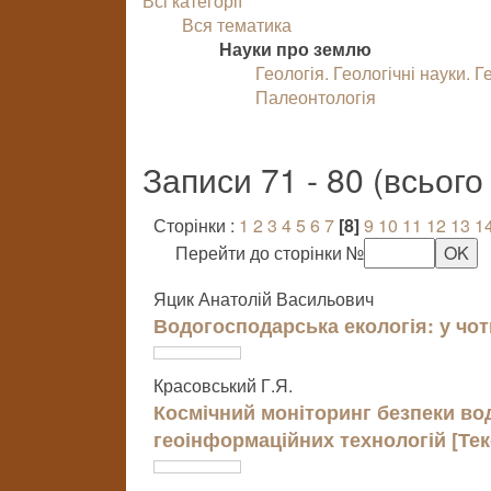
Всі категорії
Вся тематика
Науки про землю
Геологія. Геологічні науки. Г
Палеонтологія
Записи 71 - 80 (всьог
Сторінки :
1
2
3
4
5
6
7
[8]
9
10
11
12
13
1
Перейти до сторінки №
Яцик Анатолій Васильович
Водогосподарська екологія: у чот
Красовський Г.Я.
Космічний моніторинг безпеки во
геоінформаційних технологій [Тек