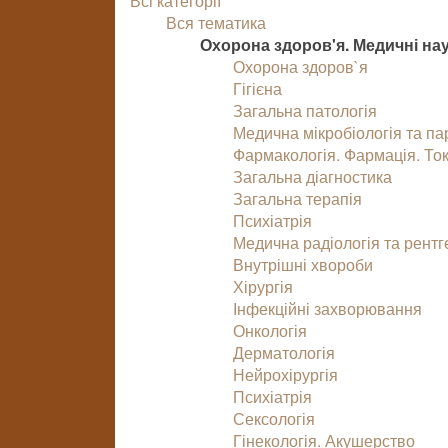
Всі категорії
Вся тематика
Охорона здоров'я. Медичні на
Охорона здоров`я
Гігієна
Загальна патологія
Медична мікробіологія та па
Фармакологія. Фармація. Ток
Загальна діагностика
Загальна терапія
Психіатрія
Медична радіологія та рентг
Внутрішні хвороби
Хірургія
Інфекційні захворювання
Онкологія
Дерматологія
Нейрохірургія
Психіатрія
Сексологія
Гінекологія. Акушерство