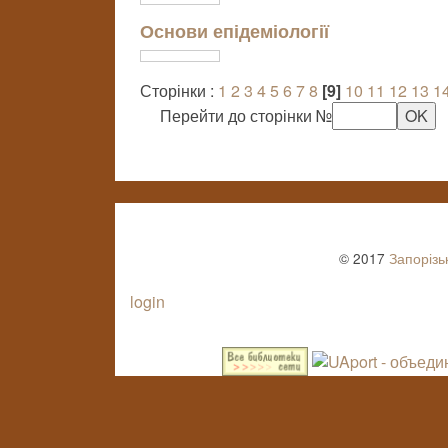
Основи епідеміології
Сторінки :
1
2
3
4
5
6
7
8
[9]
10
11
12
13
1
Перейти до сторінки №
© 2017
Запорізь
login