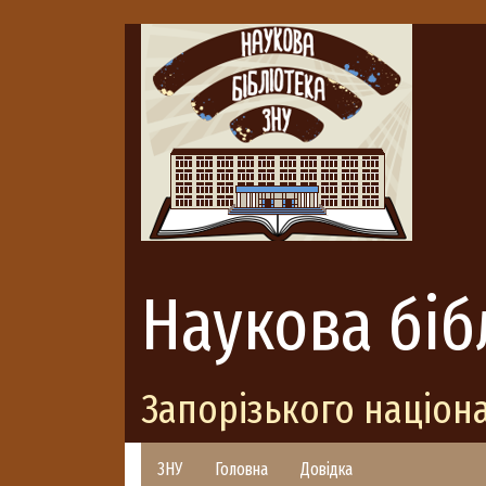
Наукова біб
Запорізького націон
ЗНУ
Головна
Довідка