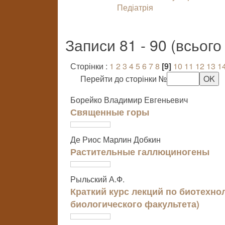
Педіатрія
Записи 81 - 90 (всьог
Сторінки :
1
2
3
4
5
6
7
8
[9]
10
11
12
13
1
Перейти до сторінки №
Борейко Владимир Евгеньевич
Священные горы
Де Риос Марлин Добкин
Растительные галлюциногены
Рыльский А.Ф.
Краткий курс лекций по биотехно
биологического факультета)