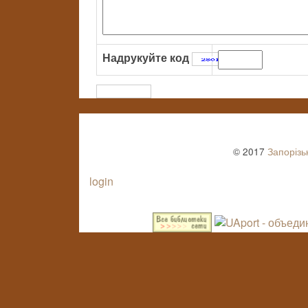
Надрукуйте код
:
© 2017
Запорізь
login