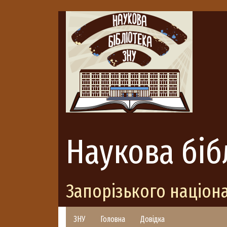
Наукова біб
Запорізького націон
ЗНУ
Головна
Довідка