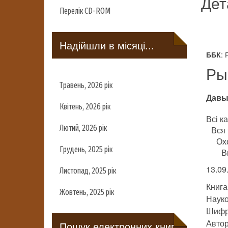
Дет
Перелік CD-ROM
Надійшли в місяці...
: 
ББК
Ры
Травень, 2026 рік
Давы
Квітень, 2026 рік
Всі ка
Лютий, 2026 рік
Вся 
Ох
Грудень, 2025 рік
В
13.09
Листопад, 2025 рік
Книга
Жовтень, 2025 рік
Науко
Шифр
Автор
Пошук електронних книг