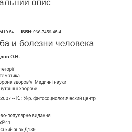
альний опис
Р419.54
: 966-7459-45-4
ISBN
ба и болезни человека
дов О.Н.
тегорії
тематика
орона здоров'я. Медичні науки
нутрішні хвороби
.2007 -- К. : Укр. фитосоциологический центр
во-популярне видання
:Р41
ський знак:Д139