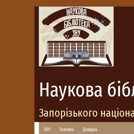
Наукова біб
Запорізького націон
ЗНУ
Головна
Довідка