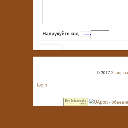
Надрукуйте код
:
© 2017
Запорізь
login