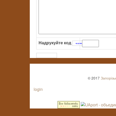
Надрукуйте код
:
© 2017
Запорізь
login