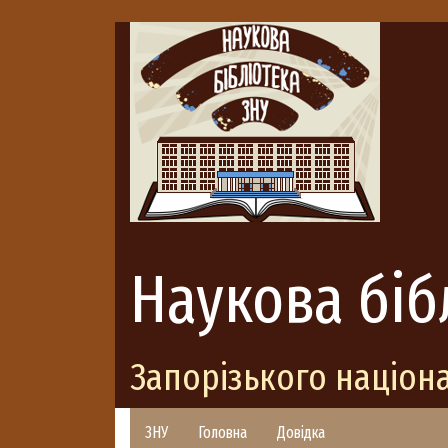
Наукова біб
Запорізького націон
ЗНУ
Головна
Довідка