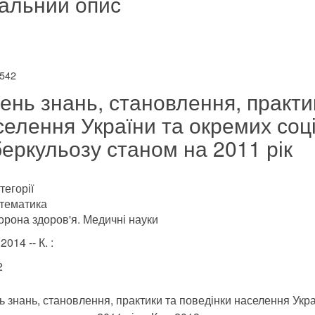
альний опис
Р542
вень знань, становлення, практи
селення України та окремих соці
беркульозу станом на 2011 рік
тегорії
тематика
орона здоров'я. Медичні науки
2014 -- К. :
2
ь знань, становлення, практики та поведінки населення Укра