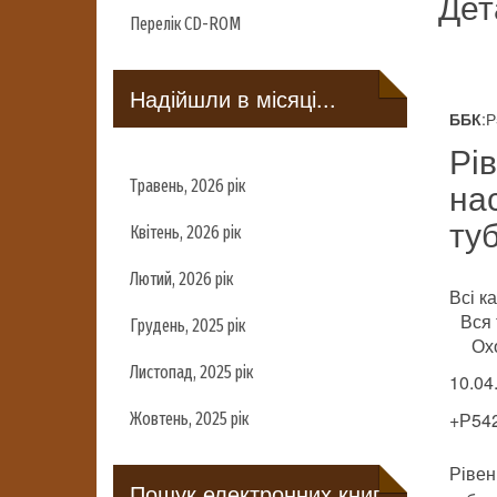
Дет
Перелік CD-ROM
Надійшли в місяці...
:
ББК
Рі
на
Травень, 2026 рік
ту
Квітень, 2026 рік
Лютий, 2026 рік
Всі ка
Вся 
Грудень, 2025 рік
Ох
Листопад, 2025 рік
10.04.
+Р54
Жовтень, 2025 рік
Рівен
Пошук електронних книг