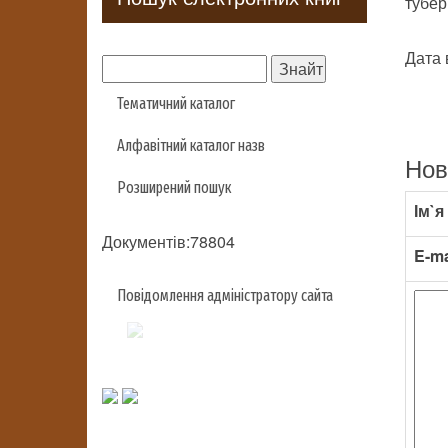
туберк
Дата 
Тематичний каталог
Алфавітний каталог назв
Нов
Розширений пошук
Ім`я
Документів:78804
E-ma
Повідомлення адміністратору сайта