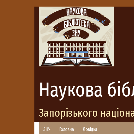
Наукова біб
Запорізького націон
ЗНУ
Головна
Довідка